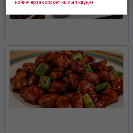
кийинчерээк аракет кылып көрүңүз