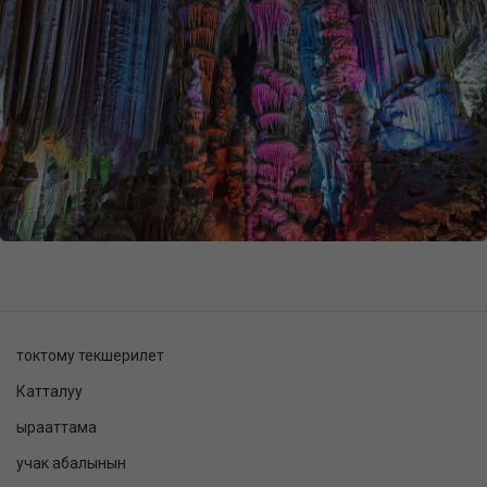
токтому текшерилет
Катталуу
ырааттама
учак абалынын