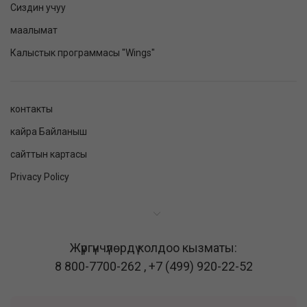
Сиздин учуу
маалымат
Калыстык программасы "Wings"
контакты
кайра Байланыш
сайттын картасы
Privacy Policy
Жүргүнчүлөрдү колдоо кызматы:
8 800-7700-262
,
+7 (499) 920-22-52