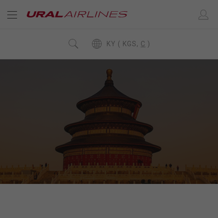
KY ( KGS,
C
)