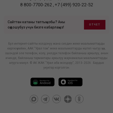
8 800-7700-262
,
+7 (499) 920-22-52
Сайттан катаны таптыңызбы? Аны
ОТЧЕТ
оңдошубуз үчүн бизге кабарлаңыз!
Бул интернет-сайтты колдонуу жана сиздин жеке маалыматтарды
киргизүү кийин, ААК "Урал том" жеке маалыматтарды иштеп чыгуу үчүн,
ошондой эле телефон, колу, уюлдук телефон байланыш аркылуу, анын
ичинде, байланыш тармактары аркылуу жарнамалык маалыматтарды
алууга макул. © АК ЖАК "Урал аба жолдору", 2013- 2026 . Бардык
укуктар корголгон.