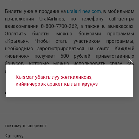
Билеты уже в продаже на
uralairlines.com
, в мобильном
приложении UralAirlines, по телефону call-центра
авиакомпании 8-800-7700-262, а также в авиакассах.
Оплатить билеты можно бонусами программы
«Крылья». Чтобы стать участником программы,
необходимо зарегистрироваться на сайте. Каждый
«новичок» получает 500 рублей приветственных
бонусов, которые можно использовать сразу как
дополнительную скидку.
Кызмат убактылуу жеткиликсиз,
кийинчерээк аракет кылып көрүңүз
КАЙТУУ
токтому текшерилет
Катталуу