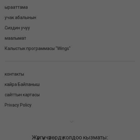
ырааттама
учак абалынын
Сиздин учуу
маалымат
Калыстык программасы "Wings"
контакты
кайра Байланыш
сайттын картасы
Privacy Policy
Жүргүнчүлөрдү колдоо кызматы: