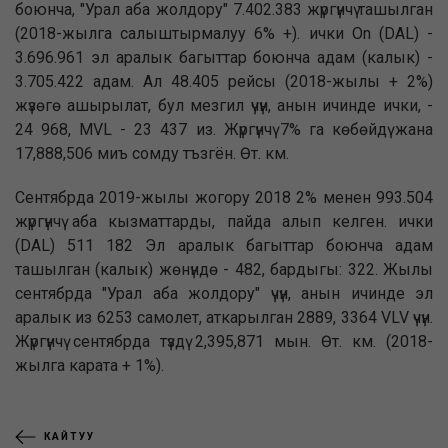
боюнча, "Урал аба жолдору" 7.402.383 жүргүнчү ташылган
(2018-жылга салыштырмалуу 6% +). ички On (DAL) -
3.696.961 эл аралык багыттар боюнча адам (калык) -
3.705.422 адам. Ал 48.405 рейсы (2018-жылы + 2%)
жүзөгө ашырылат, бул мезгил үчүн, анын ичинде ички, -
24 968, MVL - 23 437 из. Жүргүнчү 7% га көбөйдү жана
17,888,506 миъ сомду тъзгён. Өт. км.
Сентябрда 2019-жылы жогору 2018 2% менен 993.504
жүргүнчү аба кызматтарды, пайда алып келген. ички
(DAL) 511 182 Эл аралык багыттар боюнча адам
ташылган (калык) жөнүндө - 482, бардыгы: 322. Жылы
сентябрда "Урал аба жолдору" үчүн, анын ичинде эл
аралык из 6253 самолет, аткарылган 2889, 3364 VLV үчүн.
Жүргүнчү сентябрда түздү 2,395,871 мын. Өт. км. (2018-
жылга карата + 1%).
КАЙТУУ