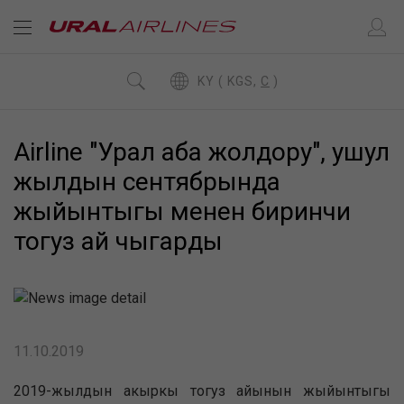
KY ( KGS,
C
)
Airline "Урал аба жолдору", ушул
жылдын сентябрында
жыйынтыгы менен биринчи
тогуз ай чыгарды
11.10.2019
2019-жылдын акыркы тогуз айынын жыйынтыгы