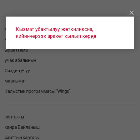
Кызмат убактылуу жеткиликсиз,
токтому текшерилет
кийинчерээк аракет кылып көрүңүз
Катталуу
ырааттама
учак абалынын
Сиздин учуу
маалымат
Калыстык программасы "Wings"
контакты
кайра Байланыш
сайттын картасы