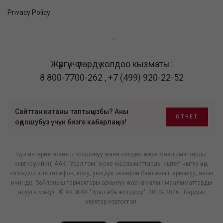
Privacy Policy
Жүргүнчүлөрдү колдоо кызматы:
8 800-7700-262
,
+7 (499) 920-22-52
Сайттан катаны таптыңызбы? Аны
ОТЧЕТ
оңдошубуз үчүн бизге кабарлаңыз!
Бул интернет-сайтты колдонуу жана сиздин жеке маалыматтарды
киргизүү кийин, ААК "Урал том" жеке маалыматтарды иштеп чыгуу үчүн,
ошондой эле телефон, колу, уюлдук телефон байланыш аркылуу, анын
ичинде, байланыш тармактары аркылуу жарнамалык маалыматтарды
алууга макул. © АК ЖАК "Урал аба жолдору", 2013- 2026 . Бардык
укуктар корголгон.