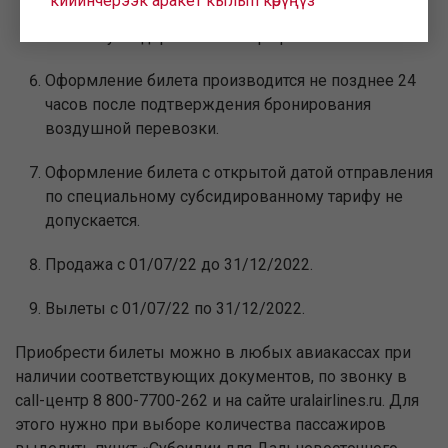
кийинчерээк аракет кылып көрүңүз
отдельного места также предоставляется скидка
25% от субсидированного тарифа.
Оформление билета производится не позднее 24
часов после подтверждения бронирования
воздушной перевозки.
Оформление билета с открытой датой отправления
по специальному субсидированному тарифу не
допускается.
Продажа с 01/07/22 до 31/12/2022.
Вылеты с 01/07/22 по 31/12/2022.
Приобрести билеты можно в любых авиакассах при
наличии соответствующих документов, по звонку в
call-центр 8 800-7700-262 и на сайте uralairlines.ru. Для
этого нужно при выборе количества пассажиров