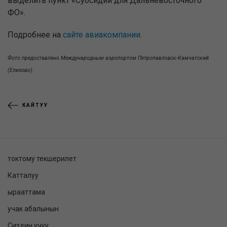
выделить пункт «Субсидии для Дальневосточного
ФО».
Подробнее на
сайте авиакомпании
.
Фото предоставлено Международным аэропортом Петропавловск-Камчатский
(Елизово).
КАЙТУУ
токтому текшерилет
Катталуу
ырааттама
учак абалынын
Сиздин учуу