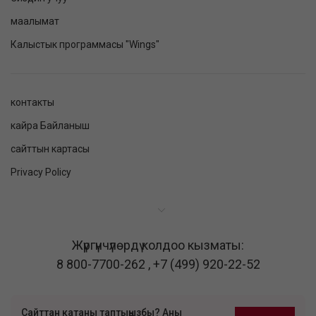
маалымат
Калыстык программасы "Wings"
контакты
кайра Байланыш
сайттын картасы
Privacy Policy
Жүргүнчүлөрдү колдоо кызматы:
8 800-7700-262
,
+7 (499) 920-22-52
Сайттан катаны таптыңызбы? Аны