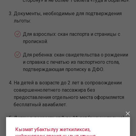
сторону» и не более 1 билета «туда и обратно».
Документы, необходимые для подтверждения
льготы:
Для взрослых: скан паспорта и страницы с
пропиской.
Для ребенка: скан свидетельства о рождении
и справка с печатью из паспортного стола,
подтверждающая прописку в ДФО.
На детей в возрасте до 2 лет в сопровождении
совершеннолетнего пассажира без
предоставления отдельного места оформляется
бесплатный авиабилет.
Детям в возрасте от 2 до 11 лет (включительно)
предоставляется дополнительная скидка 25%.
Кызмат убактылуу жеткиликсиз,
Детям от 0 до 2 лет с предоставлением