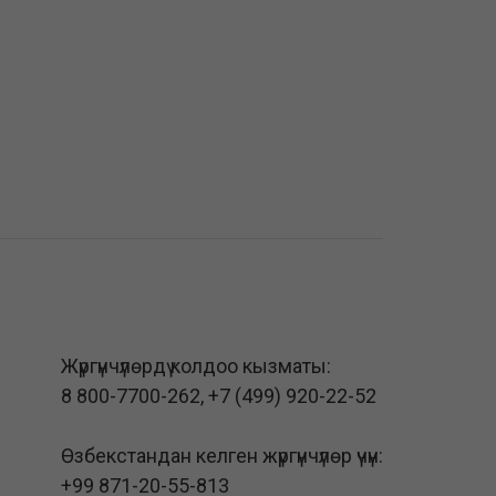
Жүргүнчүлөрдү колдоо кызматы:
8 800-7700-262
,
+7 (499) 920-22-52
Өзбекстандан келген жүргүнчүлөр үчүн:
+99 871-20-55-813