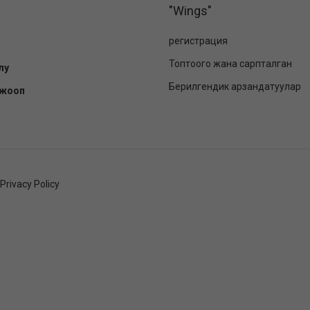
"Wings"
регистрация
Топтоого жана сарпталган
лу
Берилгендик арзандатуулар
-жооп
Privacy Policy