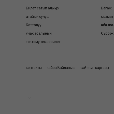
Билет сатып алыңыз
Багаж
атайын сунуш
кызмат
Катталуу
аба жо
учак абалынын
Суроо
токтому текшерилет
контакты
кайра Байланыш
сайттын картасы