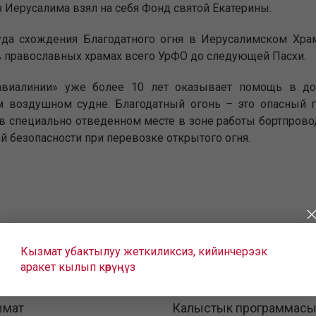
 Иерусалима взял на себя Фонд святой Екатерины.
уда схождения Благодатного огня в Иерусалимском Храм
в православных храмах всего УрФО до следующей Пасхи.
авиалинии» уже более 10 лет оказывает помощь в до
м воздушном судне. Благодатный огонь – это опасный г
 в специально отведенном месте в зоне работы бортпров
й безопасности при перевозке открытого огня.
Кызмат убактылуу жеткиликсиз, кийинчерээк
аракет кылып көрүңүз
ымат
Калыстык программас