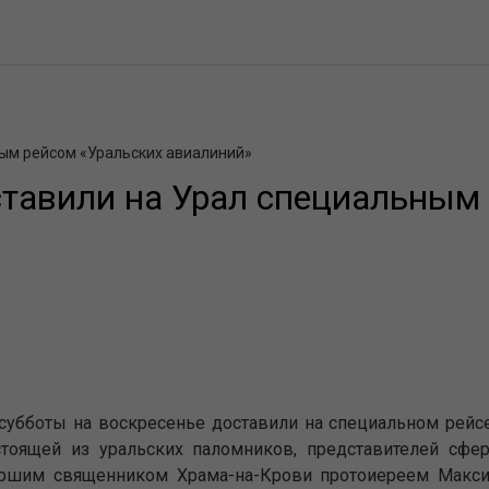
ным рейсом «Уральских авиалиний»
ставили на Урал специальным
субботы на воскресенье доставили на специальном рейсе
оящей из уральских паломников, представителей сферы
таршим священником Храма-на-Крови протоиереем Макси