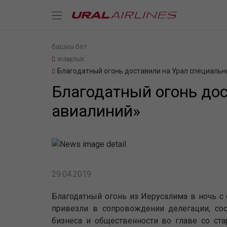
башкы бет
жаңылык
Благодатный огонь доставили на Урал специаль
Благодатный огонь до
авиалиний»
29.04.2019
Благодатный огонь из Иерусалима в ночь с 
привезли в сопровождении делегации, сост
бизнеса и общественности во главе со с