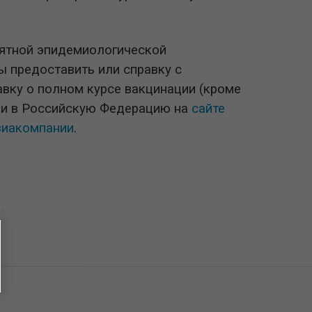
иятной эпидемиологической
ы предоставить или справку с
авку о полном курсе вакцинации (кроме
я и в Российскую Федерацию на
сайте
виакомпании
.
ы