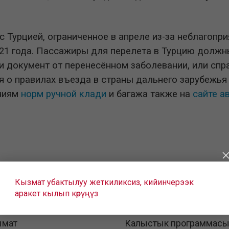
 Турцией, ограниченное в апреле из-за неблагопр
21 года. Пассажиры для перелета в Турцию должн
и документ от перенесённом заболевании, или спр
ия о правилах въезда в страны дальнего зарубежь
ениям
норм ручной клади
и багажа также на
сайте а
Кызмат убактылуу жеткиликсиз, кийинчерээк
аракет кылып көрүңүз
ымат
Калыстык программас