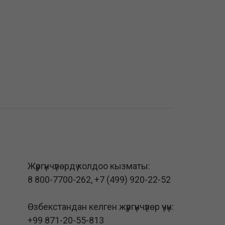
Жүргүнчүлөрдү колдоо кызматы:
8 800-7700-262
,
+7 (499) 920-22-52
Өзбекстандан келген жүргүнчүлөр үчүн:
+99 871-20-55-813