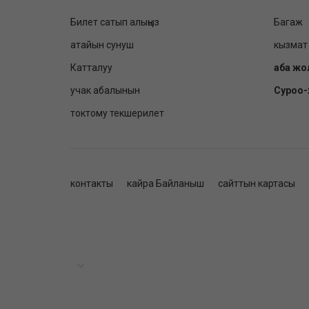
Билет сатып алыңыз
Багаж
атайын сунуш
кызмат
Катталуу
аба жо
учак абалынын
Суроо
токтому текшерилет
контакты
кайра Байланыш
сайттын картасы