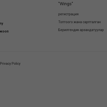
"Wings"
регистрация
Топтоого жана сарпталган
лу
Берилгендик арзандатуулар
-жооп
Privacy Policy