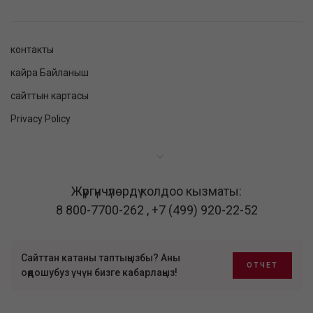
контакты
кайра Байланыш
сайттын картасы
Privacy Policy
Жүргүнчүлөрдү колдоо кызматы:
8 800-7700-262
,
+7 (499) 920-22-52
Сайттан катаны таптыңызбы? Аны
ОТЧЕТ
оңдошубуз үчүн бизге кабарлаңыз!