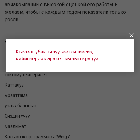
авиакомпании с высокой оценкой его работы и
желаем, чтобы с каждым годом показатели только
росли.
КАЙТУУ
Кызмат убактылуу жеткиликсиз,
кийинчерээк аракет кылып көрүңүз
токтому текшерилет
Катталуу
ырааттама
учак абалынын
Сиздин учуу
маалымат
Калыстык программасы "Wings"