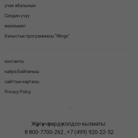
учак абалынын
Сиздин учуу
маалымат
Калыстык программасы "Wings"
контакты
кайра Байланыш
сайттын картасы
Privacy Policy
Жүргүнчүлөрдү колдоо кызматы:
8 800-7700-262
,
+7 (499) 920-22-52