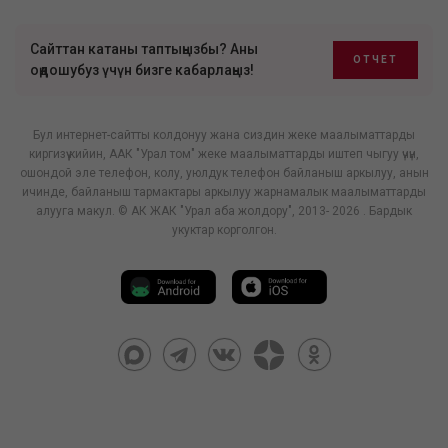
Сайттан катаны таптыңызбы? Аны
ОТЧЕТ
оңдошубуз үчүн бизге кабарлаңыз!
Бул интернет-сайтты колдонуу жана сиздин жеке маалыматтарды
киргизүү кийин, ААК "Урал том" жеке маалыматтарды иштеп чыгуу үчүн,
ошондой эле телефон, колу, уюлдук телефон байланыш аркылуу, анын
ичинде, байланыш тармактары аркылуу жарнамалык маалыматтарды
алууга макул. © АК ЖАК "Урал аба жолдору", 2013- 2026 . Бардык
укуктар корголгон.