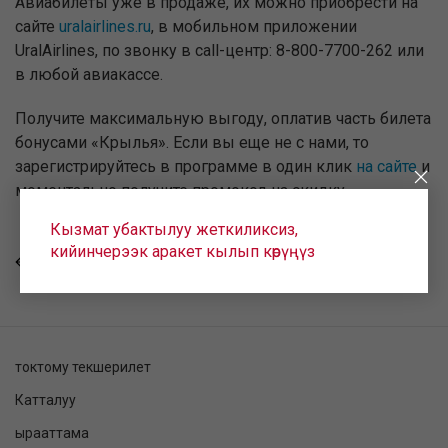
Авиабилеты уже в продаже, их можно приобрести на
сайте
uralairlines.ru
, в мобильном приложении
UralAirlines, по звонку в call-центр: 8-800-7700-262 или
в любой авиакассе.
Получите максимальную выгоду, оплатив часть билета
бонусами «Крылья». Если вы еще не с нами, то
зарегистрируйтесь в программе в один клик
на сайте
и
моментально получите промокод на скидку.
Кызмат убактылуу жеткиликсиз,
кийинчерээк аракет кылып көрүңүз
КАЙТУУ
токтому текшерилет
Катталуу
ырааттама