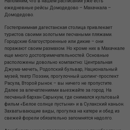
Напомним, что в нашем расписании уже есть
ежедневные рейсы Домодедово – Махачкала –
Домодедово.
Гостеприимная дагестанская столица привлекает
туристов своими золотыми песчаными пляжами.
Городские благоустроенные или дикие – они
поражают своим размахом. Но кроме них в Махачкале
еще много достопримечательностей. Основные
расположены довольно компактно: Центральная
Джума-мечеть, Родопский бульвар, Национальный
музей, театр Поэзии, прогулочный шопинг-проспект
Расула, Второй рынок – вы ничего не пропустите.
Далее за впечатлениями выезжайте за город. На
песчаный бархан Сарыкум, где снимался культовый
фильм «Белое солнце пустыни» и в Сулакский каньон.
Захватывающие виды, прогулка на катере и обед из
свежей форели обязательно запомнятся надолго.