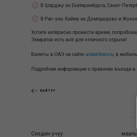
В Шарджу из Екатеринбурга, Санкт-Петер
В Рас-эль-Хайму из Домодедово и Жуко
Хотите интересно провести время, попробов
Эмиратах есть всё для отличного отдыха!
Билеты в ОАЭ на сайте
uralairlines.ru
, в мобил
Подробная информация о правилах въезда в
КАЙТУУ
Сиздин учуу
маал