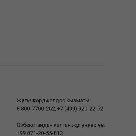
Жүргүнчүлөрдү колдоо кызматы:
8 800-7700-262
,
+7 (499) 920-22-52
Өзбекстандан келген жүргүнчүлөр үчүн:
+99 871-20-55-813