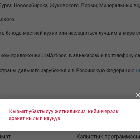
бурга, Новосибирска, Жуковского, Перми, Минеральных во
вского.
ать блюда местной кухни или насладиться лучшим в мире
ьном приложении UralAirlines, в авиакассах и по телефону c
 страны дальнего зарубежья и в Российскую Федерацию
н
Кызмат убактылуу жеткиликсиз, кийинчерээк
аракет кылып көрүңүз
ымат
Калыстык программас