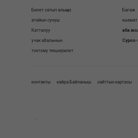
Билет сатып алыңыз
Багаж
атайын сунуш
кызмат
Катталуу
аба жо
учак абалынын
Суроо
токтому текшерилет
контакты
кайра Байланыш
сайттын картасы