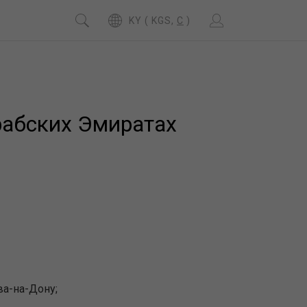
KY ( KGS,
C
)
рабских Эмиратах
ва-на-Дону;