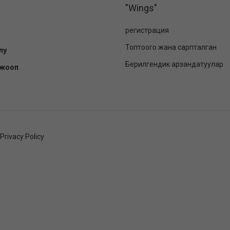
"Wings"
регистрация
Топтоого жана сарпталган
лу
Берилгендик арзандатуулар
-жооп
Privacy Policy