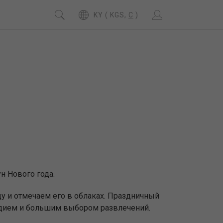
KY ( KGS,
C
)
н Нового года.
ду и отмечаем его в облаках. Праздничный
едием и большим выбором развлечений.