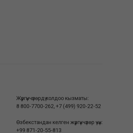
Жүргүнчүлөрдү колдоо кызматы:
8 800-7700-262
,
+7 (499) 920-22-52
Өзбекстандан келген жүргүнчүлөр үчүн:
+99 871-20-55-813