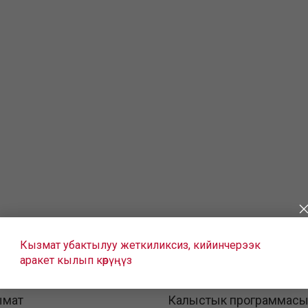
Кызмат убактылуу жеткиликсиз, кийинчерээк
аракет кылып көрүңүз
ымат
Калыстык программас