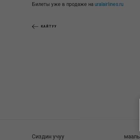
Билеты уже в продаже на
uralairlines.ru
КАЙТУУ
Сиздин учуу
маал