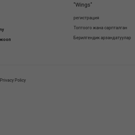
"Wings"
регистрация
Топтоого жана сарпталган
лу
Берилгендик арзандатуулар
-жооп
Privacy Policy