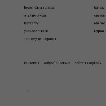
Билет сатып алыңыз
Багаж
атайын сунуш
кызмат
Катталуу
аба жо
учак абалынын
Суроо
токтому текшерилет
контакты
кайра Байланыш
сайттын картасы