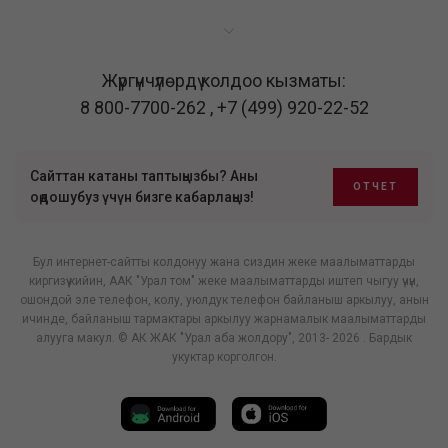
Жүргүнчүлөрдү колдоо кызматы:
8 800-7700-262
,
+7 (499) 920-22-52
Сайттан катаны таптыңызбы? Аны
ОТЧЕТ
оңдошубуз үчүн бизге кабарлаңыз!
Бул интернет-сайтты колдонуу жана сиздин жеке маалыматтарды
киргизүү кийин, ААК "Урал том" жеке маалыматтарды иштеп чыгуу үчүн,
ошондой эле телефон, колу, уюлдук телефон байланыш аркылуу, анын
ичинде, байланыш тармактары аркылуу жарнамалык маалыматтарды
алууга макул. © АК ЖАК "Урал аба жолдору", 2013- 2026 . Бардык
укуктар корголгон.