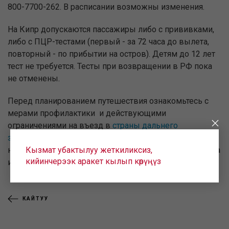
800-7700-262. В расписании возможны изменения.
На Кипр допускаются пассажиры либо с прививками,
либо с ПЦР-тестами (первый - за 72 часа до вылета,
повторный - по прибытии на остров). Детям до 12 лет
тест не требуется. Тесты при возвращении в РФ пока
не отменены.
Перед планированием путешествия ознакомьтесь с
мерами профилактики и действующими
ограничениями на въезд в
страны дальнего
зарубежья
. Пассажирам, прибывающим на Кипр,
Кызмат убактылуу жеткиликсиз,
необходимо сдать тест на COVID-19 до и после прилёта
кийинчерээк аракет кылып көрүңүз
и заполнить
Cyprus Flight Pass
.
КАЙТУУ