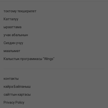
токтому текшерилет
Катталуу
ырааттама
учак абалынын
Сиздин учуу
маалымат
Калыстык программасы "Wings"
контакты
кайра Байланыш
сайттын картасы
Privacy Policy