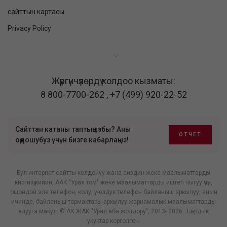
сайттын картасы
Privacy Policy
Жүргүнчүлөрдү колдоо кызматы:
8 800-7700-262
,
+7 (499) 920-22-52
Сайттан катаны таптыңызбы? Аны
ОТЧЕТ
оңдошубуз үчүн бизге кабарлаңыз!
Бул интернет-сайтты колдонуу жана сиздин жеке маалыматтарды
киргизүү кийин, ААК "Урал том" жеке маалыматтарды иштеп чыгуу үчүн,
ошондой эле телефон, колу, уюлдук телефон байланыш аркылуу, анын
ичинде, байланыш тармактары аркылуу жарнамалык маалыматтарды
алууга макул. © АК ЖАК "Урал аба жолдору", 2013- 2026 . Бардык
укуктар корголгон.