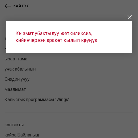
КАЙТУУ
Кызмат убактылуу жеткиликсиз,
токтому текшерилет
кийинчерээк аракет кылып көрүңүз
Катталуу
ырааттама
учак абалынын
Сиздин учуу
маалымат
Калыстык программасы "Wings"
контакты
кайра Байланыш