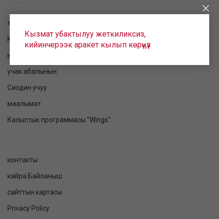
токтому текшерилет
Кызмат убактылуу жеткиликсиз,
Катталуу
кийинчерээк аракет кылып көрүңүз
ырааттама
учак абалынын
Сиздин учуу
маалымат
Калыстык программасы "Wings"
контакты
кайра Байланыш
сайттын картасы
Privacy Policy