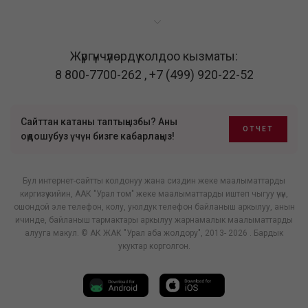
Жүргүнчүлөрдү колдоо кызматы:
8 800-7700-262
,
+7 (499) 920-22-52
Сайттан катаны таптыңызбы? Аны
ОТЧЕТ
оңдошубуз үчүн бизге кабарлаңыз!
Бул интернет-сайтты колдонуу жана сиздин жеке маалыматтарды
киргизүү кийин, ААК "Урал том" жеке маалыматтарды иштеп чыгуу үчүн,
ошондой эле телефон, колу, уюлдук телефон байланыш аркылуу, анын
ичинде, байланыш тармактары аркылуу жарнамалык маалыматтарды
алууга макул. © АК ЖАК "Урал аба жолдору", 2013- 2026 . Бардык
укуктар корголгон.