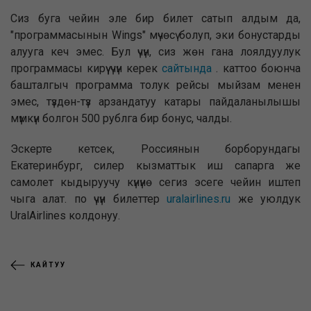
Сиз буга чейин эле бир билет сатып алдым да,
"программасынын Wings" мүчөсү болуп, эки бонустарды
алууга кеч эмес. Бул үчүн, сиз жөн гана лоялдуулук
программасы кирүү үчүн керек
сайтында
. каттоо боюнча
башталгыч программа толук рейсы мыйзам менен
эмес, түздөн-түз арзандатуу катары пайдаланылышы
мүмкүн болгон 500 рублга бир бонус, чалды.
Эскерте кетсек, Россиянын борборундагы
Екатеринбург, силер кызматтык иш сапарга же
самолет кыдыруучу күнүнө сегиз эсеге чейин иштеп
чыга алат. по үчүн билеттер
uralairlines.ru
же уюлдук
UralAirlines колдонуу.
КАЙТУУ