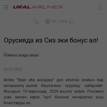
KY ( KGS,
C
)
Орусияда из Сиз эки бонус ал!
26.02.2020
Airline "Урал аба жолдору" деп аталган атайын бир
илгерилетүү иштей баштаганы тууралуу кабарлайт.
Жылдын 15-мартында, 2020-жылга чейин Россияга
учак менен карта "кун" боюнча чегерилген кош
бонустарды ал.