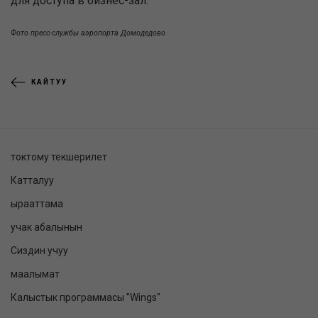
для доступа в бизнес-зал.
Фото пресс-службы аэропорта Домодедово
КАЙТУУ
токтому текшерилет
Катталуу
ырааттама
учак абалынын
Сиздин учуу
маалымат
Калыстык программасы "Wings"