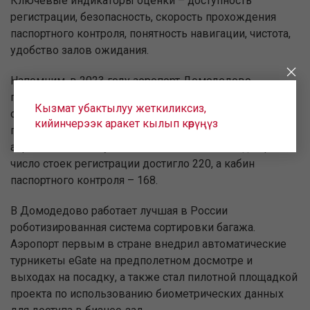
Ключевые индикаторы оценки – доступность
регистрации, безопасность, скорость прохождения
паспортного контроля, понятность навигации, чистота,
удобство залов ожидания.
Напомним, в 2023 году аэропорт Домодедово
приступил к эксплуатации нового международного
Кызмат убактылуу жеткиликсиз,
сегмента пассажирского терминала Т2, куда
кийинчерээк аракет кылып көрүңүз
перебазировались «Уральские авиалинии». Площадь
аэровокзального увеличилась комплекса в два раза,
число стоек регистрации достигло 220, а кабин
паспортного контроля – 168.
В Домодедово работает лучшая в России
роботизированная система сортировки багажа.
Аэропорт первым в стране внедрил автоматические
турникеты eGate на предполетном досмотре и
выходах на посадку, а также стал пилотной площадкой
проекта по использованию биометрических данных