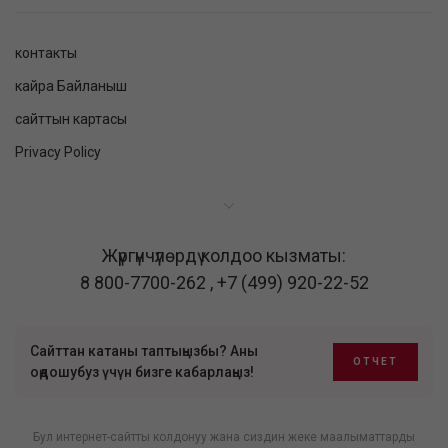
контакты
кайра Байланыш
сайттын картасы
Privacy Policy
Жүргүнчүлөрдү колдоо кызматы:
8 800-7700-262
,
+7 (499) 920-22-52
Сайттан катаны таптыңызбы? Аны
ОТЧЕТ
оңдошубуз үчүн бизге кабарлаңыз!
Бул интернет-сайтты колдонуу жана сиздин жеке маалыматтарды