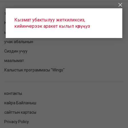
токтому текшерилет
Кызмат убактылуу жеткиликсиз,
Катталуу
кийинчерээк аракет кылып көрүңүз
ырааттама
учак абалынын
Сиздин учуу
маалымат
Калыстык программасы "Wings"
контакты
кайра Байланыш
сайттын картасы
Privacy Policy