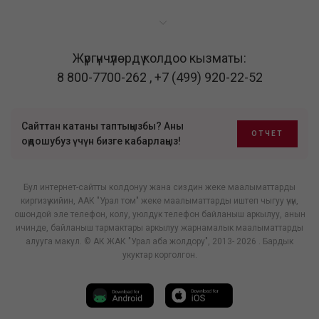
Жүргүнчүлөрдү колдоо кызматы:
8 800-7700-262
,
+7 (499) 920-22-52
Сайттан катаны таптыңызбы? Аны
ОТЧЕТ
оңдошубуз үчүн бизге кабарлаңыз!
Бул интернет-сайтты колдонуу жана сиздин жеке маалыматтарды
киргизүү кийин, ААК "Урал том" жеке маалыматтарды иштеп чыгуу үчүн,
ошондой эле телефон, колу, уюлдук телефон байланыш аркылуу, анын
ичинде, байланыш тармактары аркылуу жарнамалык маалыматтарды
алууга макул. © АК ЖАК "Урал аба жолдору", 2013- 2026 . Бардык
укуктар корголгон.