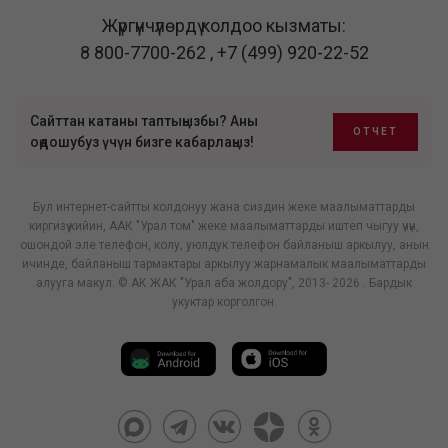
Жүргүнчүлөрдү колдоо кызматы:
8 800-7700-262
,
+7 (499) 920-22-52
Сайттан катаны таптыңызбы? Аны
ОТЧЕТ
оңдошубуз үчүн бизге кабарлаңыз!
Бул интернет-сайтты колдонуу жана сиздин жеке маалыматтарды
киргизүү кийин, ААК "Урал том" жеке маалыматтарды иштеп чыгуу үчүн,
ошондой эле телефон, колу, уюлдук телефон байланыш аркылуу, анын
ичинде, байланыш тармактары аркылуу жарнамалык маалыматтарды
алууга макул. © АК ЖАК "Урал аба жолдору", 2013- 2026 . Бардык
укуктар корголгон.