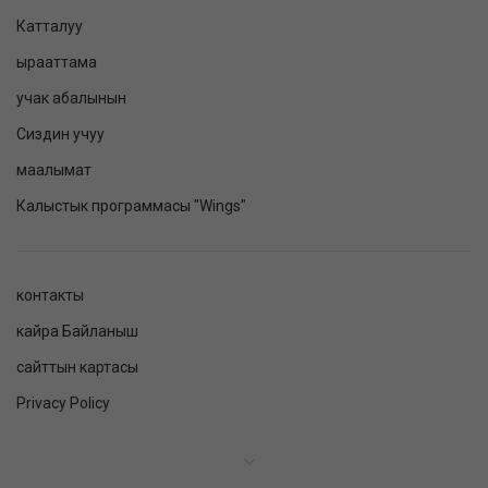
Катталуу
ырааттама
учак абалынын
Сиздин учуу
маалымат
Калыстык программасы "Wings"
контакты
кайра Байланыш
сайттын картасы
Privacy Policy