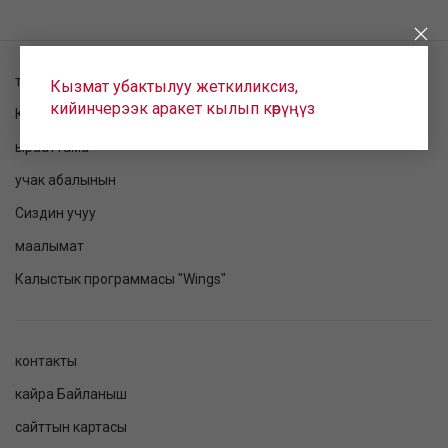
токтому текшерилет
Кызмат убактылуу жеткиликсиз,
кийинчерээк аракет кылып көрүңүз
Катталуу
ырааттама
учак абалынын
Сиздин учуу
маалымат
Калыстык программасы "Wings"
контакты
кайра Байланыш
сайттын картасы