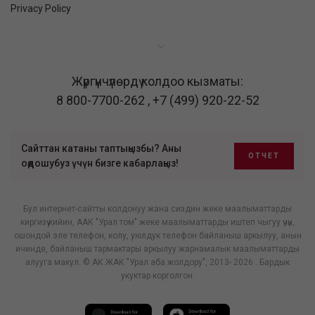
Privacy Policy
Жүргүнчүлөрдү колдоо кызматы:
8 800-7700-262
,
+7 (499) 920-22-52
Сайттан катаны таптыңызбы? Аны
ОТЧЕТ
оңдошубуз үчүн бизге кабарлаңыз!
Бул интернет-сайтты колдонуу жана сиздин жеке маалыматтарды
киргизүү кийин, ААК "Урал том" жеке маалыматтарды иштеп чыгуу үчүн,
ошондой эле телефон, колу, уюлдук телефон байланыш аркылуу, анын
ичинде, байланыш тармактары аркылуу жарнамалык маалыматтарды
алууга макул. © АК ЖАК "Урал аба жолдору", 2013- 2026 . Бардык
укуктар корголгон.