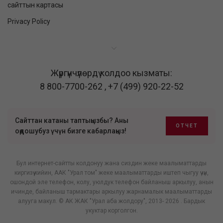
сайттын картасы
Privacy Policy
Жүргүнчүлөрдү колдоо кызматы:
8 800-7700-262
,
+7 (499) 920-22-52
Сайттан катаны таптыңызбы? Аны
ОТЧЕТ
оңдошубуз үчүн бизге кабарлаңыз!
Бул интернет-сайтты колдонуу жана сиздин жеке маалыматтарды
киргизүү кийин, ААК "Урал том" жеке маалыматтарды иштеп чыгуу үчүн,
ошондой эле телефон, колу, уюлдук телефон байланыш аркылуу, анын
ичинде, байланыш тармактары аркылуу жарнамалык маалыматтарды
алууга макул. © АК ЖАК "Урал аба жолдору", 2013- 2026 . Бардык
укуктар корголгон.