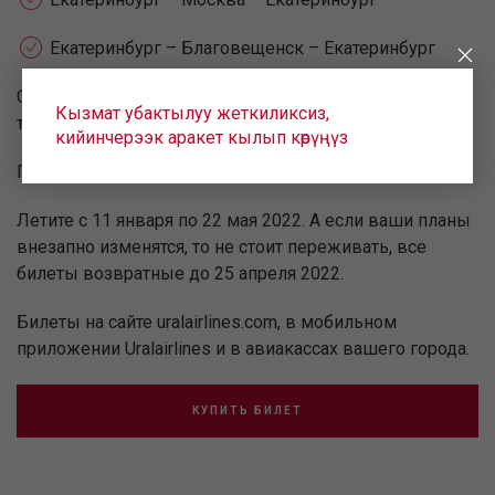
Екатеринбург – Благовещенск – Екатеринбург
Скидки до 50% действуют только при покупке билета
Кызмат убактылуу жеткиликсиз,
туда-обратно.
кийинчерээк аракет кылып көрүңүз
Покупайте билеты с 14 по 17 декабря 2021.
Летите с 11 января по 22 мая 2022. А если ваши планы
внезапно изменятся, то не стоит переживать, все
билеты возвратные до 25 апреля 2022.
Билеты на сайте uralairlines.com, в мобильном
приложении Uralairlines и в авиакассах вашего города.
КУПИТЬ БИЛЕТ