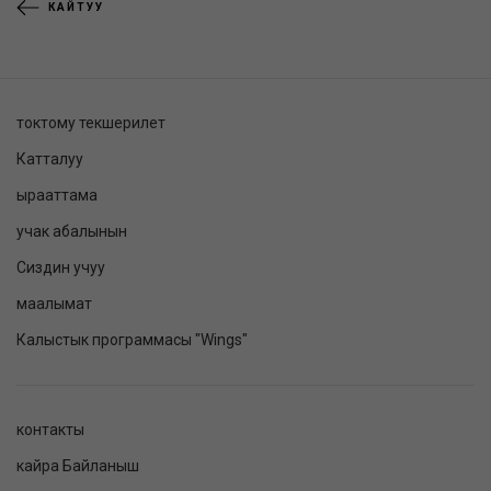
КАЙТУУ
токтому текшерилет
Катталуу
ырааттама
учак абалынын
Сиздин учуу
маалымат
Калыстык программасы "Wings"
контакты
кайра Байланыш