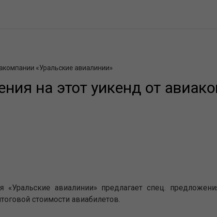
иакомпании «Уральские авиалинии»
ния на этот уикенд от авиак
ия «Уральские авиалинии» предлагает спец. предложен
итоговой стоимости авиабилетов.