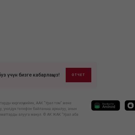
з үчүн бизге кабарлаңыз!
ОТЧЕТ
рды киргизүү кийин, ААК "Урал том" жеке
лу, уюлдук телефон байланыш аркылуу, анын
аттарды алууга макул. © АК ЖАК "Урал аба