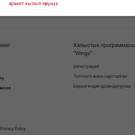
аракет кылып көрүңүз
ымат
Калыстык программас
"Wings"
регистрация
Топтоого жана сарпталган
лу
Берилгендик арзандатуулар
-жооп
Privacy Policy