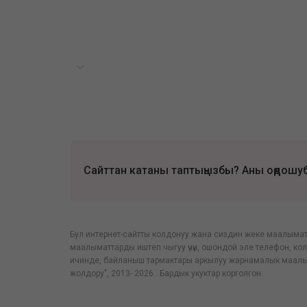
Сайттан катаны таптыңызбы? Аны оңдошубу
Бул интернет-сайтты колдонуу жана сиздин жеке маалыматта
маалыматтарды иштеп чыгуу үчүн, ошондой эле телефон, ко
ичинде, байланыш тармактары аркылуу жарнамалык маалым
жолдору", 2013- 2026 . Бардык укуктар корголгон.