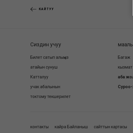
КАЙТУУ
Сиздин учуу
маал
Билет сатып алыңыз
Багаж
атайын сунуш
кызмат
Катталуу
аба жо
учак абалынын
Суроо
токтому текшерилет
контакты
кайра Байланыш
сайттын картасы