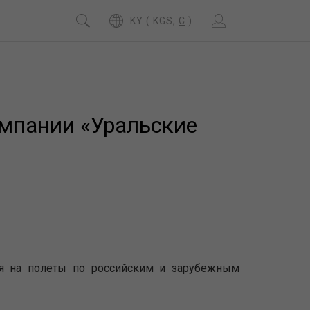
KY ( KGS,
C
)
омпании «Уральские
ия на полеты по российским и зарубежным