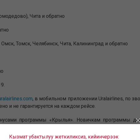
модедово), Чита и обратно
атно
 Омск, Томск, Челябинск, Чита, Калининград и обратно
но
9.
uralairlines.com
, в мобильном приложении Uralairlines, по зв
ено и не гарантируется на каждом рейсе.
нусами программы «Крылья». Новичкам программы дае
ать как скидку, не имея на счету совершенных полетов.
Кызмат убактылуу жеткиликсиз, кийинчерээк