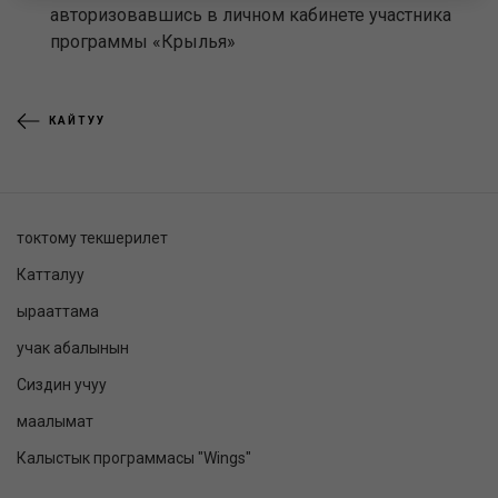
авторизовавшись в личном кабинете участника
программы «Крылья»
КАЙТУУ
токтому текшерилет
Катталуу
ырааттама
учак абалынын
Сиздин учуу
маалымат
Калыстык программасы "Wings"