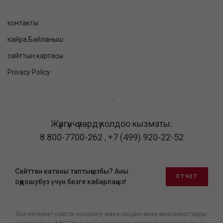
контакты
кайра Байланыш
сайттын картасы
Privacy Policy
Жүргүнчүлөрдү колдоо кызматы:
8 800-7700-262
,
+7 (499) 920-22-52
Сайттан катаны таптыңызбы? Аны
ОТЧЕТ
оңдошубуз үчүн бизге кабарлаңыз!
Бул интернет-сайтты колдонуу жана сиздин жеке маалыматтарды