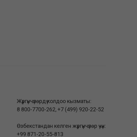
Жүргүнчүлөрдү колдоо кызматы:
8 800-7700-262
,
+7 (499) 920-22-52
Өзбекстандан келген жүргүнчүлөр үчүн:
+99 871-20-55-813