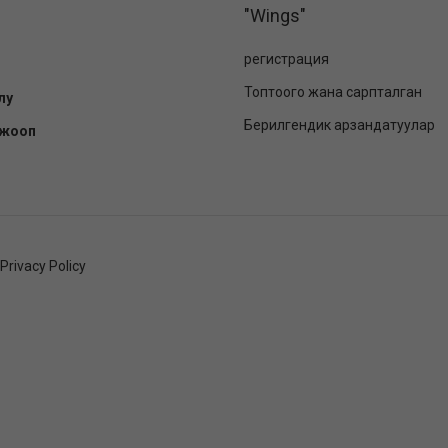
"Wings"
регистрация
Топтоого жана сарпталган
лу
Берилгендик арзандатуулар
-жооп
Privacy Policy