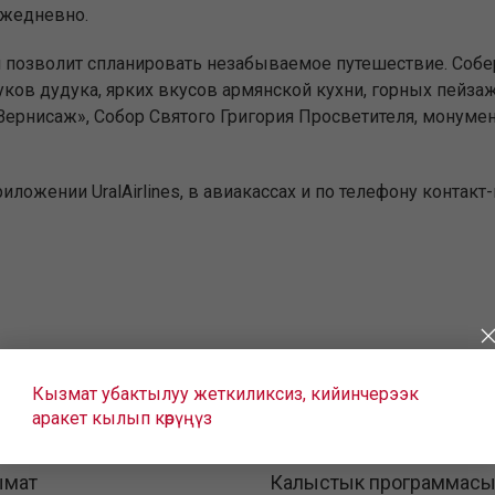
ежедневно.
 позволит спланировать незабываемое путешествие. Собе
уков дудука, ярких вкусов армянской кухни, горных пейза
ернисаж», Собор Святого Григория Просветителя, монуме
 приложении UralAirlines, в авиакассах и по телефону конта
Кызмат убактылуу жеткиликсиз, кийинчерээк
аракет кылып көрүңүз
ымат
Калыстык программас