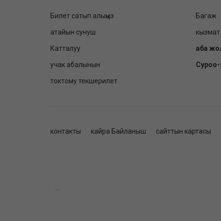
Билет сатып алыңыз
Багаж
атайын сунуш
кызмат
Катталуу
аба жо
учак абалынын
Суроо
токтому текшерилет
контакты
кайра Байланыш
сайттын картасы