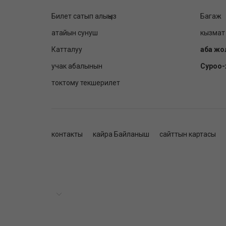
Билет сатып алыңыз
Багаж
атайын сунуш
кызмат
Катталуу
аба жо
учак абалынын
Суроо
токтому текшерилет
контакты
кайра Байланыш
сайттын картасы