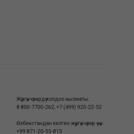
Жүргүнчүлөрдү колдоо кызматы:
8 800-7700-262
,
+7 (499) 920-22-52
Өзбекстандан келген жүргүнчүлөр үчүн:
+99 871-20-55-813