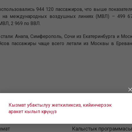
оспользовались 944 120 пассажиров, что выше показателя
к, на международных воздушных линиях (МВЛ) – 499 67
МВЛ, 2 969 по ВВЛ.
али: Анапа, Симферополь, Сочи из Екатеринбурга и Мос
сов пассажиры чаще всего летали из Москвы в Ереван, 
Кызмат убактылуу жеткиликсиз, кийинчерээк
аракет кылып көрүңүз
ымат
Калыстык программас