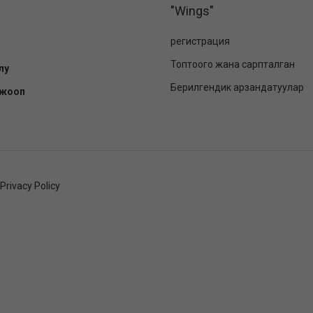
"Wings"
регистрация
Топтоого жана сарпталган
лу
Берилгендик арзандатуулар
-жооп
Privacy Policy