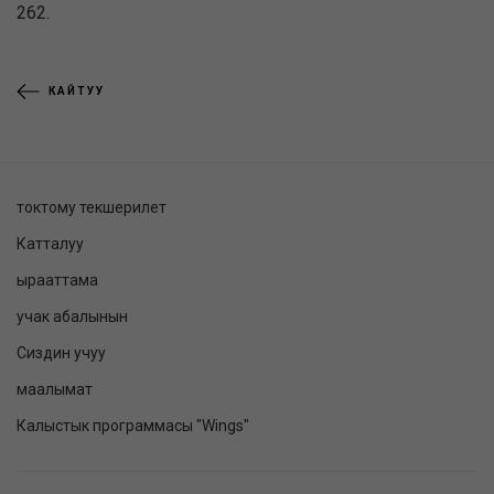
262.
КАЙТУУ
токтому текшерилет
Катталуу
ырааттама
учак абалынын
Сиздин учуу
маалымат
Калыстык программасы "Wings"