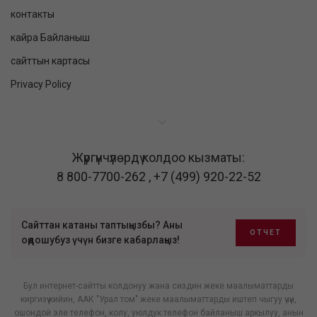
контакты
кайра Байланыш
сайттын картасы
Privacy Policy
Жүргүнчүлөрдү колдоо кызматы:
8 800-7700-262
,
+7 (499) 920-22-52
Сайттан катаны таптыңызбы? Аны
ОТЧЕТ
оңдошубуз үчүн бизге кабарлаңыз!
Бул интернет-сайтты колдонуу жана сиздин жеке маалыматтарды
киргизүү кийин, ААК "Урал том" жеке маалыматтарды иштеп чыгуу үчүн,
ошондой эле телефон, колу, уюлдук телефон байланыш аркылуу, анын