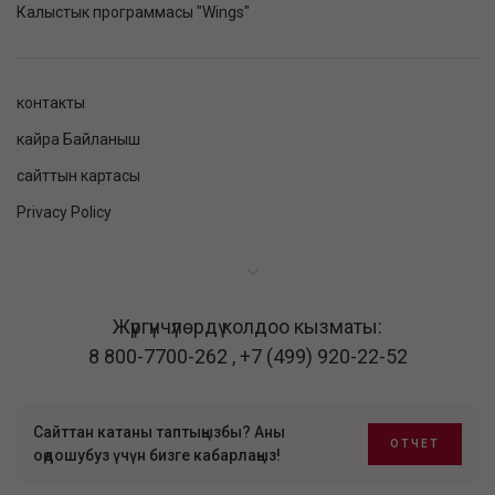
Калыстык программасы "Wings"
контакты
кайра Байланыш
сайттын картасы
Privacy Policy
Жүргүнчүлөрдү колдоо кызматы:
8 800-7700-262
,
+7 (499) 920-22-52
Сайттан катаны таптыңызбы? Аны
ОТЧЕТ
оңдошубуз үчүн бизге кабарлаңыз!