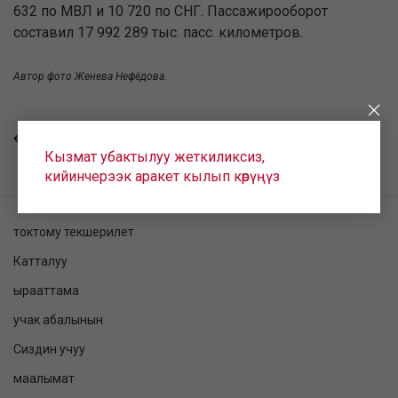
632 по МВЛ и 10 720 по СНГ. Пассажирооборот
составил 17 992 289 тыс. пасс. километров.
Автор фото Женева Нефёдова.
КАЙТУУ
Кызмат убактылуу жеткиликсиз,
кийинчерээк аракет кылып көрүңүз
токтому текшерилет
Катталуу
ырааттама
учак абалынын
Сиздин учуу
маалымат