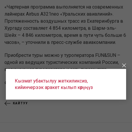
«Чартерная программа выполняется на современных
лайнерах Airbus A321neo «Уральских авиалиний».
Протяженность воздушных трасс из Екатеринбурга в
Хургаду составляет 4 854 километра, в Шарм-эль-
Шейх – 4 846 километров, время в пути чуть больше 6
часов», – уточнили в пресс-службе авиакомпании.
Приобрести туры можно у туроператора FUN&SUN –
одной из ведущих туристических компаний России,
включающая туроператора и сеть турагентств.
Кызмат убактылуу жеткиликсиз,
Фото Женевы Нефёдовой
кийинчерээк аракет кылып көрүңүз
КАЙТУУ