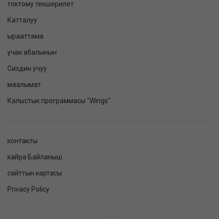
токтому текшерилет
Катталуу
ырааттама
учак абалынын
Сиздин учуу
маалымат
Калыстык программасы "Wings"
контакты
кайра Байланыш
сайттын картасы
Privacy Policy