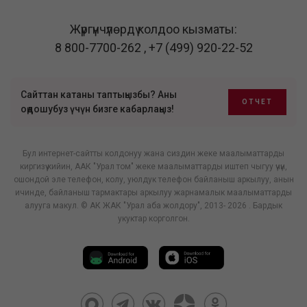
Жүргүнчүлөрдү колдоо кызматы:
8 800-7700-262
,
+7 (499) 920-22-52
Сайттан катаны таптыңызбы? Аны
ОТЧЕТ
оңдошубуз үчүн бизге кабарлаңыз!
Бул интернет-сайтты колдонуу жана сиздин жеке маалыматтарды
киргизүү кийин, ААК "Урал том" жеке маалыматтарды иштеп чыгуу үчүн,
ошондой эле телефон, колу, уюлдук телефон байланыш аркылуу, анын
ичинде, байланыш тармактары аркылуу жарнамалык маалыматтарды
алууга макул. © АК ЖАК "Урал аба жолдору", 2013- 2026 . Бардык
укуктар корголгон.