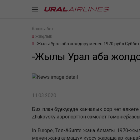
башкы бет
жаңылык
-Жылы Урал аба жолдору менен 1970 рубл Суббот
-Жылы Урал аба жолдор
11.03.2020
Биз план бүгүнкү күндө канчалык оор чет өлк
Zhukovsky аэропорттон самолет төмөнкү баасы
In Europe, Тел-Абипте жана Алматы 1970-жыл
менен жана алмашуу курсу жараша ар кандай 