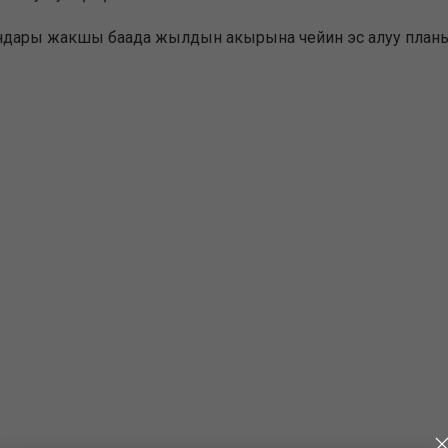
дары жакшы баада жылдын акырына чейин эс алуу планы бол