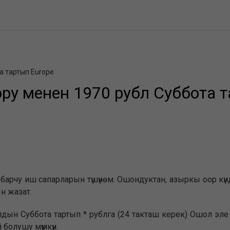
а тартып Europe
у менен 1970 рубл Суббота т
өгө барчу иш сапарларын түшүнөм. Ошондуктан, азыркы оор 
н жазат.
дын Суббота тартып * рублга (24 такташ керек) Ошол эле
болушу мүмкүн.