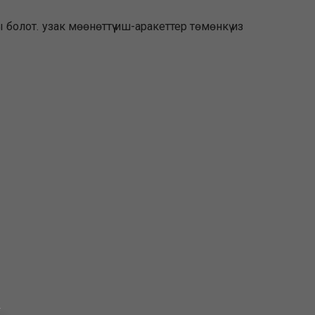
от. узак мөөнөттүү иш-аракеттер төмөнкү из