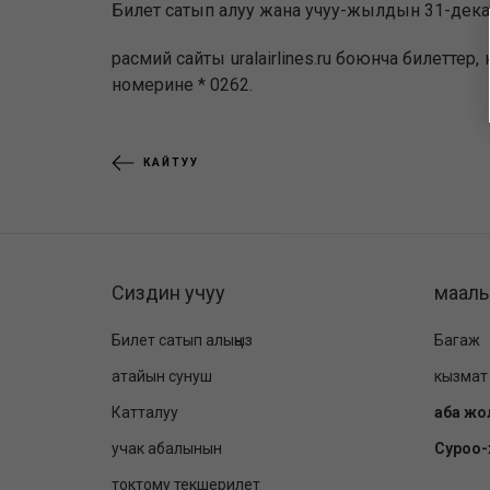
Билет сатып алуу жана учуу-жылдын 31-декабр
расмий сайты uralairlines.ru боюнча билеттер
номерине * 0262.
КАЙТУУ
Сиздин учуу
маал
Билет сатып алыңыз
Багаж
атайын сунуш
кызмат
Катталуу
аба жо
учак абалынын
Суроо
токтому текшерилет