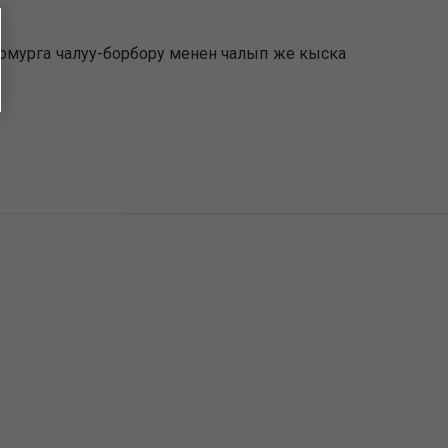
62 номурга чалуу-борбору менен чалып же кыска
ы