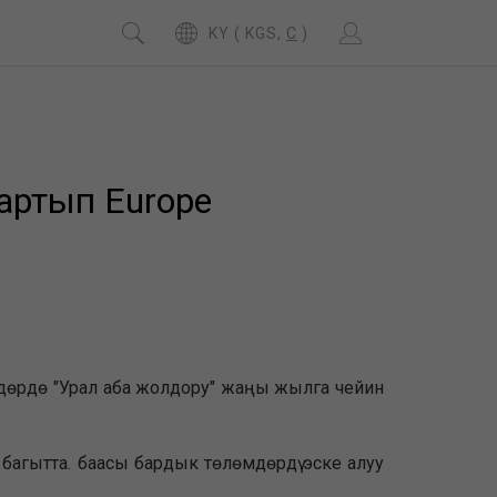
KY ( KGS,
C
)
артып Europe
күндөрдө "Урал аба жолдору" жаңы жылга чейин
 багытта. баасы бардык төлөмдөрдү эске алуу