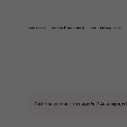
контакты
кайра Байланыш
сайттын картасы
Сайттан катаны таптыңызбы? Аны оңдошубу