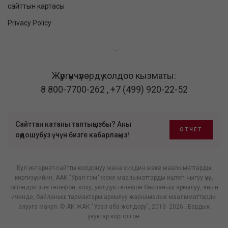
сайттын картасы
Privacy Policy
Жүргүнчүлөрдү колдоо кызматы:
8 800-7700-262
,
+7 (499) 920-22-52
Сайттан катаны таптыңызбы? Аны
ОТЧЕТ
оңдошубуз үчүн бизге кабарлаңыз!
Бул интернет-сайтты колдонуу жана сиздин жеке маалыматтарды
киргизүү кийин, ААК "Урал том" жеке маалыматтарды иштеп чыгуу үчүн,
ошондой эле телефон, колу, уюлдук телефон байланыш аркылуу, анын
ичинде, байланыш тармактары аркылуу жарнамалык маалыматтарды
алууга макул. © АК ЖАК "Урал аба жолдору", 2013- 2026 . Бардык
укуктар корголгон.