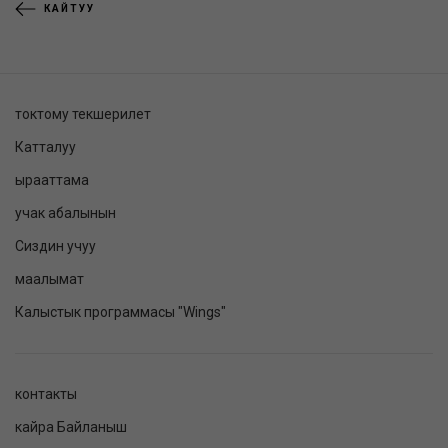
КАЙТУУ
токтому текшерилет
Катталуу
ырааттама
учак абалынын
Сиздин учуу
маалымат
Калыстык программасы "Wings"
контакты
кайра Байланыш