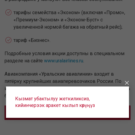
тарифы семейства «Эконом» (включая «Промо»,
«Премиум-Эконом» и «Эконом-Буст» с
увеличенной нормой багажа на обратный рейс);
тариф «Бизнес».
Подробные условия акции доступны в специальном
разделе на сайте
www.uralairlines.ru
.
Авиакомпания «Уральские авиалинии» входит в
пятёрку крупнейших авиаперевозчиков России. По
итогам 2024 года услугами компании воспользовались
более 9,5 миллионов пассажиров.
Кызмат убактылуу жеткиликсиз,
кийинчерээк аракет кылып көрүңүз
КУПИТЬ БИЛЕТ СО СКИДКОЙ