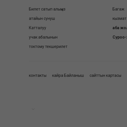
Билет сатып алыңыз
Багаж
атайын сунуш
кызмат
Катталуу
аба жо
учак абалынын
Суроо
токтому текшерилет
контакты
кайра Байланыш
сайттын картасы