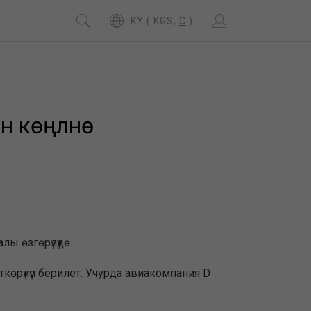
KY ( KGS,
C
)
н көңүлүнө
 өзгөрүлүүдө.
көрүлүп берилет. Учурда авиакомпания D