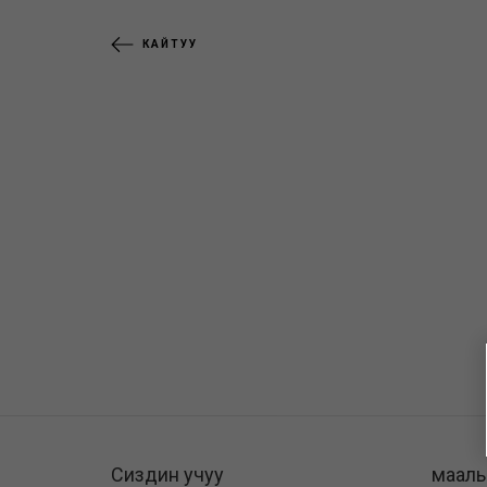
КАЙТУУ
Сиздин учуу
маал