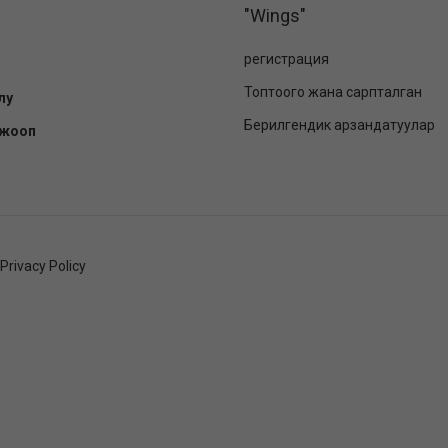
"Wings"
регистрация
Топтоого жана сарпталган
лу
Берилгендик арзандатуулар
-жооп
Privacy Policy