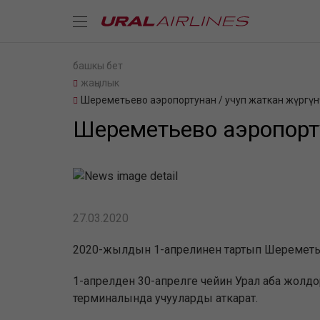
башкы бет
жаңылык
Шереметьево аэропортунан / учуп жаткан жүргүн
Шереметьево аэропортуна
27.03.2020
2020-жылдын 1-апрелинен тартып Шереметьево
1-апрелден 30-апрелге чейин Урал аба жолдо
терминалында учууларды аткарат.