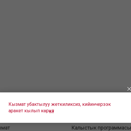
Кызмат убактылуу жеткиликсиз, кийинчерээк
аракет кылып көрүңүз
ымат
Калыстык программас