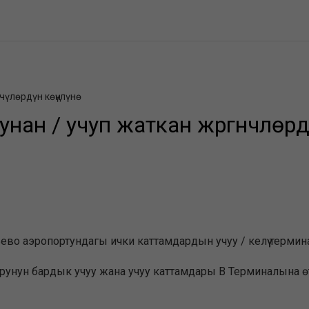
чүлөрдүн көңүлүнө
н / учуп жаткан жүргүнчүлөрдү
 аэропортундагы ички каттамдардын учуу / келүү терминалы
рунун бардык учуу жана учуу каттамдары В Терминалына өт