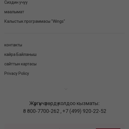
Сиздин учуу
маалымат
Калыстык программасы "Wings"
контакты
кайра Байланыш
сайттын картасы
Privacy Policy
Жүргүнчүлөрдү колдоо кызматы:
8 800-7700-262
,
+7 (499) 920-22-52