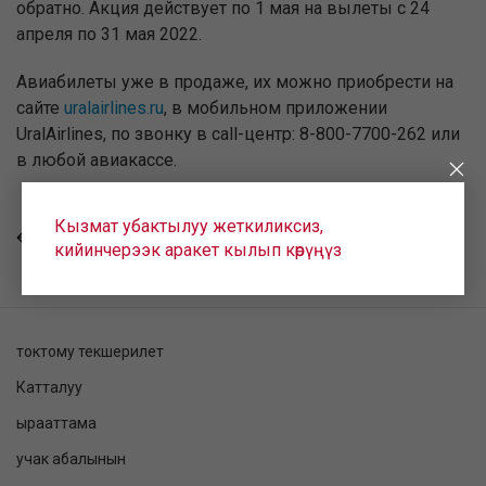
обратно. Акция действует по 1 мая на вылеты с 24
апреля по 31 мая 2022.
Авиабилеты уже в продаже, их можно приобрести на
сайте
uralairlines.ru
, в мобильном приложении
UralAirlines, по звонку в call-центр: 8-800-7700-262 или
в любой авиакассе.
Кызмат убактылуу жеткиликсиз,
КАЙТУУ
кийинчерээк аракет кылып көрүңүз
токтому текшерилет
Катталуу
ырааттама
учак абалынын