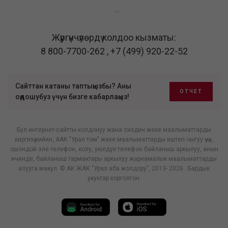
Жүргүнчүлөрдү колдоо кызматы:
8 800-7700-262
,
+7 (499) 920-22-52
Сайттан катаны таптыңызбы? Аны
ОТЧЕТ
оңдошубуз үчүн бизге кабарлаңыз!
Бул интернет-сайтты колдонуу жана сиздин жеке маалыматтарды
киргизүү кийин, ААК "Урал том" жеке маалыматтарды иштеп чыгуу үчүн,
ошондой эле телефон, колу, уюлдук телефон байланыш аркылуу, анын
ичинде, байланыш тармактары аркылуу жарнамалык маалыматтарды
алууга макул. © АК ЖАК "Урал аба жолдору", 2013- 2026 . Бардык
укуктар корголгон.