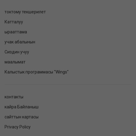
токтому текшерилет
Катталуу
ырааттама
учак абалынын
Сиздин учуу
маалымат
Калыстык программасы "Wings"
контакты
кайра Байланыш
сайттын картасы
Privacy Policy