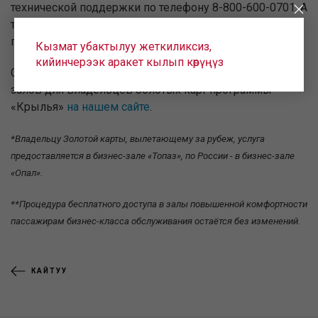
технической поддержки по телефону 8-800-600-0701. А
также в консьерж-службу
Sincura Russia
, партнёра
программы лояльности «Крылья».
Кызмат убактылуу жеткиликсиз,
кийинчерээк аракет кылып көрүңүз
С подробной информацией и списком других бизнес-
залов для владельцев Золотых карт программы
«Крылья»
на нашем сайте
.
*Владельцу Золотой карты, вылетающему за рубеж, услуга
предоставляется в бизнес-зале «Топаз», по России - в бизнес-зале
«Опал».
**Процедура бесплатного доступа в залы повышенной комфортности
пассажирам бизнес-класса обслуживания остаётся без изменений.
КАЙТУУ