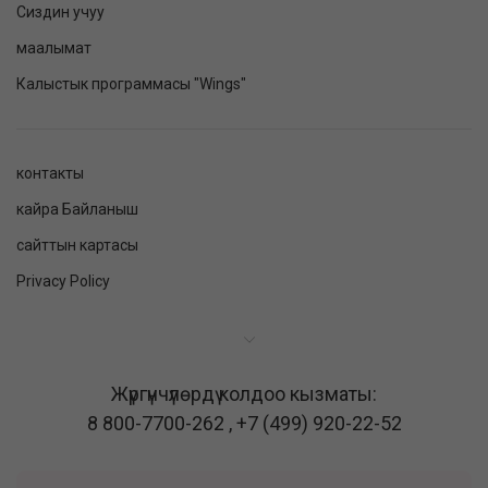
Сиздин учуу
маалымат
Калыстык программасы "Wings"
контакты
кайра Байланыш
сайттын картасы
Privacy Policy
Жүргүнчүлөрдү колдоо кызматы:
8 800-7700-262
,
+7 (499) 920-22-52