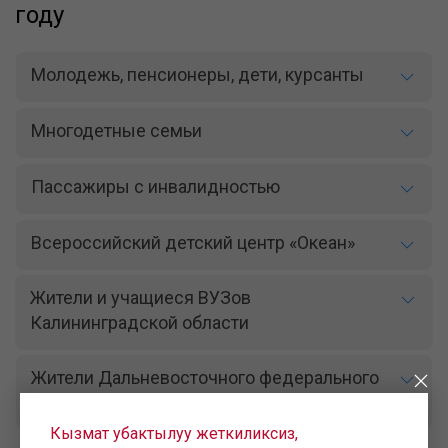
году
Молодежь, пенсионеры, дети, курсанты
Многодетные семьи
Пассажиры с инвалидностью
Всероссийский детский центр «Океан»
Жители и учащиеся ВУЗов
Калининградской области
Жители Дальневосточного федерального
округа
Кызмат убактылуу жеткиликсиз,