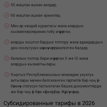
55 жаштан ашкан аялдар;
60 жаштан ашкан эркектер;
Мен ар кандай курактагы жана алардын
кызматкерлеринин тобу өчүрүлгөн;
аларды коштоп бардык топтору жана адамдардын
ден соолугунун мүмкүнчүлүгү чектелген балдар;
балалык топтор бери өчүрүлгөн II же III жана
алардын кызматчылары;
Кыргыз Республикасынын ченемдик укуктук
актылары менен белгиленген тартипте бир чоң үй-
бүлөнүн статусун тастыктаган башка документтерди
же бир чоң үй-бүлө күбөлүгү бар Жүргүнчүлөр.
Субсидированные тарифы в 2026