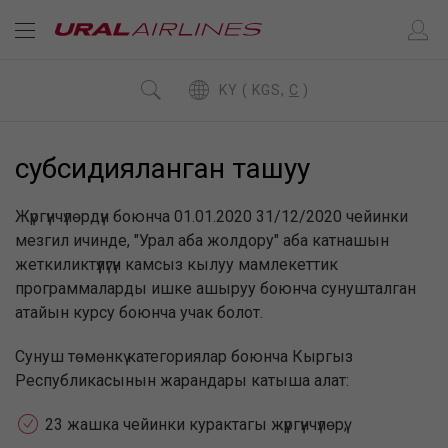
KY ( KGS,
C
)
субсидияланган ташуу
Жүргүнчүлөрдүн боюнча 01.01.2020 31/12/2020 чейинки
мезгил ичинде, "Урал аба жолдору" аба катнашын
жеткиликтүүлүгүн камсыз кылуу мамлекеттик
программаларды ишке ашыруу боюнча сунушталган
атайын курсу боюнча учак болот.
Сунуш төмөнкү категориялар боюнча Кыргыз
Республикасынын жарандары катыша алат:
23 жашка чейинки курактагы жүргүнчүлөрү;