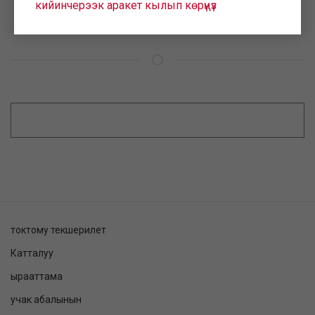
кийинчерээк аракет кылып көрүңүз
токтому текшерилет
Катталуу
ырааттама
учак абалынын