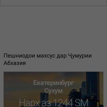
Пешниҳодҳои махсус дар Ҷумҳурии
Абхазия
Екатеринбург
Сухум
Нарх аз 1244 SM