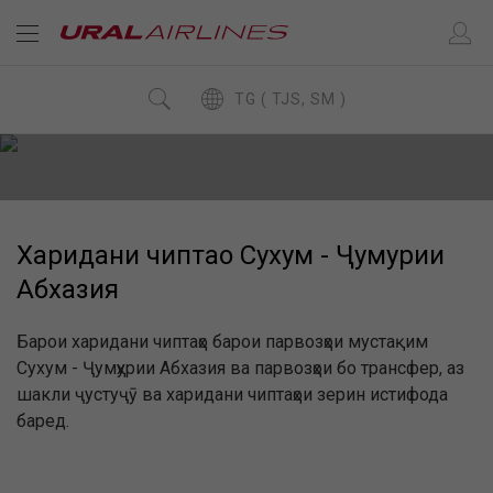
TG ( TJS, SM )
Харидани чиптаҳо Сухум - Ҷумҳурии
Абхазия
Барои харидани чиптаҳо барои парвозҳои мустақим
Сухум - Ҷумҳурии Абхазия ва парвозҳои бо трансфер, аз
шакли ҷустуҷӯ ва харидани чиптаҳои зерин истифода
баред.