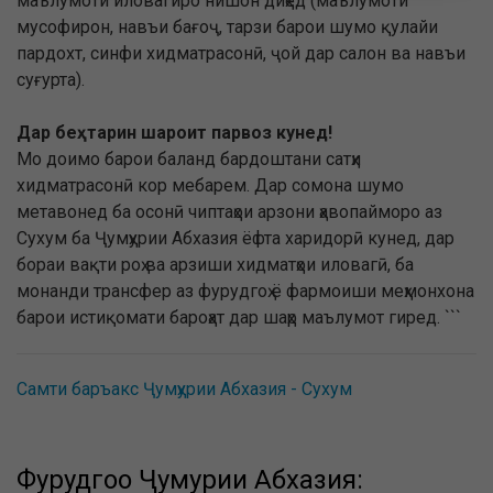
маълумоти иловагиро нишон диҳед (маълумоти
мусофирон, навъи бағоҷ, тарзи барои шумо қулайи
пардохт, синфи хидматрасонӣ, ҷой дар салон ва навъи
суғурта).
Дар беҳтарин шароит парвоз кунед!
Мо доимо барои баланд бардоштани сатҳи
хидматрасонӣ кор мебарем. Дар сомона шумо
метавонед ба осонӣ чиптаҳои арзони ҳавопайморо аз
Сухум ба Ҷумҳурии Абхазия ёфта харидорӣ кунед, дар
бораи вақти роҳ ва арзиши хидматҳои иловагӣ, ба
монанди трансфер аз фурудгоҳ ё фармоиши меҳмонхона
барои истиқомати бароҳат дар шаҳр маълумот гиред. ```
Самти баръакс Ҷумҳурии Абхазия - Сухум
Фурудгоҳҳо Ҷумҳурии Абхазия: