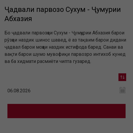
Ҷадвали парвозҳо Сухум - Ҷумҳурии
Абхазия
Бо ҷадвали парвозҳои Сухум - Ҷумҳурии Абхазия барои
рӯзҳои наздик шинос шавед, ё аз тақвим барои дидани
ҷадвал барои моҳҳои наздик истифода баред. Санаи ва
вақти барои шумо мувофиқи парвозро интихоб кунед
ва ба хидмати расмиёти чипта гузаред.