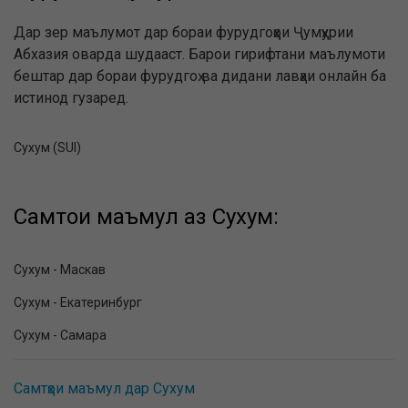
Дар зер маълумот дар бораи фурудгоҳҳои Ҷумҳурии
Абхазия оварда шудааст. Барои гирифтани маълумоти
бештар дар бораи фурудгоҳ ва дидани лавҳаи онлайн ба
истинод гузаред.
Сухум (SUI)
Самтҳои маъмул аз Сухум:
Сухум - Маскав
Сухум - Екатеринбург
Сухум - Самара
Самтҳои маъмул дар Сухум