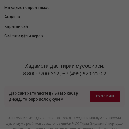
Маълумот барои тамос
Андеша
Харитаи сайт
Сиёсати ҳифзи асрор
Хадамоти дастгирии мусофирон:
8 800-7700-262
,
+7 (499) 920-22-52
Дар сайт хатогӣ ёфтед? Ба мо хабар
ГУЗОРИШ
диҳед, то онро ислоҳ кунем!
Ҳангоми истифодаи ин сайт ва ворид намудани маълумоти шахсии
шумо, шумо розӣ мешавед, ки аз ҷониби ҶСК "Урал Эйрлайнс" коркарди