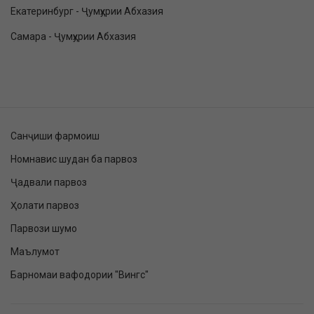
Екатеринбург - Ҷумҳурии Абхазия
Самара - Ҷумҳурии Абхазия
Санҷиши фармоиш
Номнавис шудан ба парвоз
Ҷадвали парвоз
Ҳолати парвоз
Парвози шумо
Маълумот
Барномаи вафодории "Вингс"