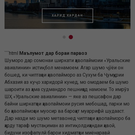
ХАРИД КАРДАН
```html
Маълумот дар бораи парвоз
Шуморо дар сомонаи ширкати ҳавопаймоии «Уральские
авиалинии» истиқбол менамоем. Агар шумо ҷӯёи он
бошед, ки чиптаҳои ҳавопайморо аз Сухум ба Ҷумҳурии
Абхазия аз куҷо харидорӣ кунед, мо омодаем ба шумо
шароити аз ҳама судмандро пешниҳод намоем. То имрӯз
ШҲ «Уральские авиалинии» — яке аз пешсафон дар
байни ширкатҳои ҳавопаймоии русия мебошад, парки мо
бо ҳавопаймоҳои муосир ва бароҳат муаррифӣ шудааст.
Дар назди мо шумо метавонед чиптаҳои ҳавопайморо ба
ҳарду тараф мустақиман аз интиқолдиҳандаи ҳавоӣ,
бидуни изофапулӣ барои хидматҳои миёнаравӣ