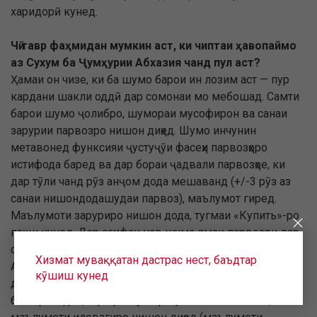
харидорӣ кунед.
Чӣ тавр фаҳмидан мумкин аст, ки чиптаи ҳавопаймо
аз Сухум ба Ҷумҳурии Абхазия чанд пул аст?
Ҳамаи он чизе, ки ба шумо барои ин лозим аст — пур
кардани шакли оддӣ дар сомонаи мо мебошад. Самти
барои шумо ҷолибро, шумораи мусофирон ва санаи
зарурии парвозро нишон диҳед. Шумо инчунин
метавонед функсияи ҷустуҷӯи фасеҳи парвозҳоро
истифода баред ва дар бораи ҷадвали парвозҳое, ки
дар тӯли чанд рӯз анҷом дода мешаванд (+/-3 рӯз аз
санаи нишондодашудаи парвоз), маълумот гиред.
Маълумоти заруриро нишон дода, тугмаи «Купить»-ро
пахш кунед. Дар саҳифаи нав шумо ҳамаи парвозҳои дар
санаҳои интихобшуда дастрасро аз Сухум ба Ҷумҳурии
Хизмат муваққатан дастрас нест, баъдтар
Абхазия мебинед, нархи чиптаҳо дар ҳамон саҳифа нишон
кӯшиш кунед
дода мешавад. Парвозро интихоб кунед — мустақим ё
бо пересадка, тарифи мувофиқ, масалан эконом, ва