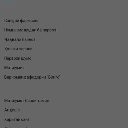
Санҷиши фармоиш
Номнавис шудан ба парвоз
Ҷадвали парвоз
Ҳолати парвоз
Парвози шумо
Маълумот
Барномаи вафодории "Вингс"
Маълумот барои тамос
Андеша
Харитаи сайт