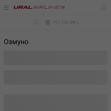
TG ( TJS, SM )
Озмунҳо