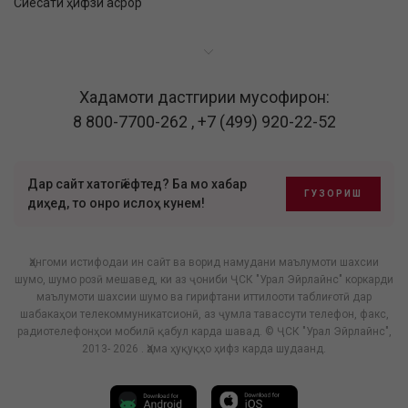
Сиёсати ҳифзи асрор
Хадамоти дастгирии мусофирон:
8 800-7700-262
,
+7 (499) 920-22-52
Дар сайт хатогӣ ёфтед? Ба мо хабар
ГУЗОРИШ
диҳед, то онро ислоҳ кунем!
Ҳангоми истифодаи ин сайт ва ворид намудани маълумоти шахсии
шумо, шумо розӣ мешавед, ки аз ҷониби ҶСК "Урал Эйрлайнс" коркарди
маълумоти шахсии шумо ва гирифтани иттилооти таблиғотӣ дар
шабакаҳои телекоммуникатсионӣ, аз ҷумла тавассути телефон, факс,
радиотелефонҳои мобилӣ қабул карда шавад. © ҶСК "Урал Эйрлайнс",
2013- 2026 . Ҳама ҳуқуқҳо ҳифз карда шудаанд.