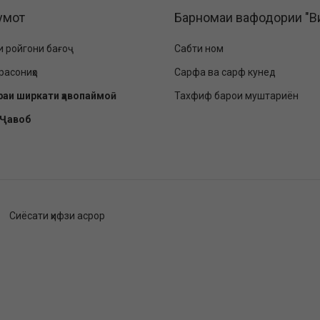
умот
Барномаи вафодории "В
и ройгони бағоҷ
Сабти ном
расониҳо
Сарфа ва сарф кунед
раи ширкати ҳавопаймоӣ
Тахфиф барои муштариён
-Ҷавоб
Сиёсати ҳифзи асрор