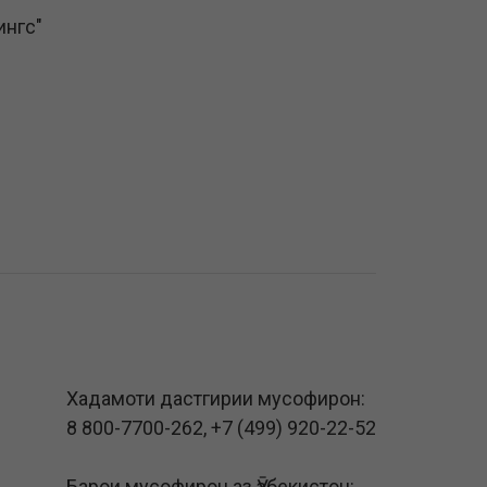
ингс"
Хадамоти дастгирии мусофирон:
8 800-7700-262
,
+7 (499) 920-22-52
Барои мусофирон аз Ӯзбекистон: