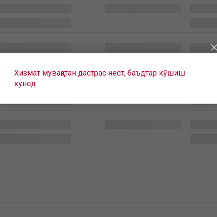
Хизмат муваққатан дастрас нест, баъдтар кӯшиш
кунед