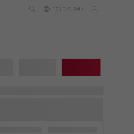
TG ( TJS, SM )