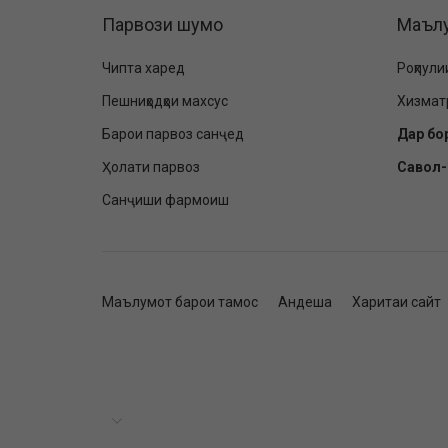
Парвози шумо
Маъл
Чипта харед
Роҳпули
Пешниҳодҳои махсус
Хизмат
Барои парвоз санҷед
Дар бо
Ҳолати парвоз
Савол
Санҷиши фармоиш
Маълумот барои тамос
Андеша
Харитаи сайт