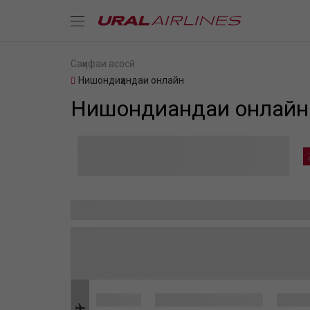
Саҳифаи асосӣ
Нишондиҳандаи онлайн
Нишондиҳандаи онлайн