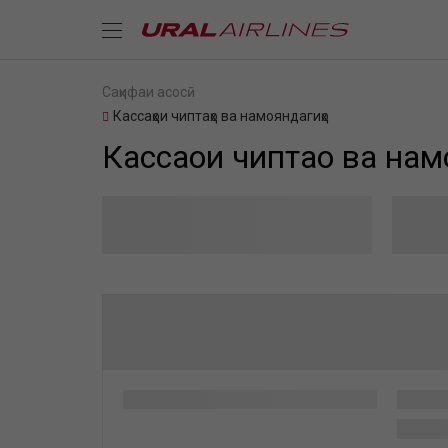
Саҳифаи асосӣ
Кассаҳои чиптаҳо ва намояндагиҳо
Кассаҳои чиптаҳо ва нам