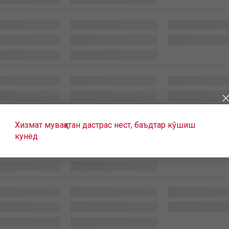
Хизмат муваққатан дастрас нест, баъдтар кӯшиш
кунед