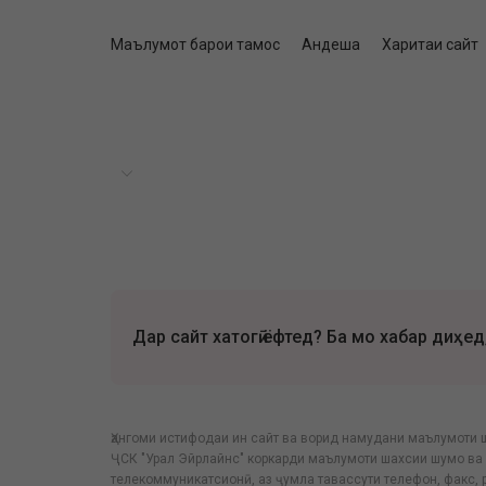
Маълумот барои тамос
Андеша
Харитаи сайт
Дар сайт хатогӣ ёфтед? Ба мо хабар диҳед
Ҳангоми истифодаи ин сайт ва ворид намудани маълумоти 
ҶСК "Урал Эйрлайнс" коркарди маълумоти шахсии шумо ва 
телекоммуникатсионӣ, аз ҷумла тавассути телефон, факс,