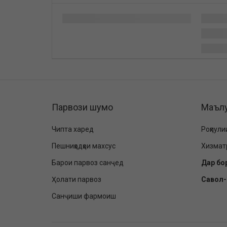
Парвози шумо
Маъл
Чипта харед
Роҳпули
Пешниҳодҳои махсус
Хизмат
Барои парвоз санҷед
Дар бо
Ҳолати парвоз
Савол
Санҷиши фармоиш