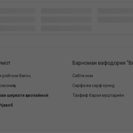
умот
Барномаи вафодории "В
и ройгони бағоҷ
Сабти ном
расониҳо
Сарфа ва сарф кунед
раи ширкати ҳавопаймоӣ
Тахфиф барои муштариён
-Ҷавоб