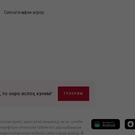
Сиёсати ҳифзи асрор
, то онро ислоҳ кунем!
ГУЗОРИШ
шахсии шумо, шумо розӣ мешавед, ки аз ҷониби
гирифтани иттилооти таблиғотӣ дар шабакаҳои
 радиотелефонҳои мобилӣ қабул карда шавад. ©