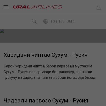
TG ( TJS, SM )
Харидани чиптаҳо Сухум - Русия
Барои харидани чиптаҳо барои парвозҳои мустақим
Сухум - Русия ва парвозҳои бо трансфер, аз шакли
ҷустуҷӯ ва харидани чиптаҳои зерин истифода баред.
Ҷадвали парвозҳо Сухум - Русия