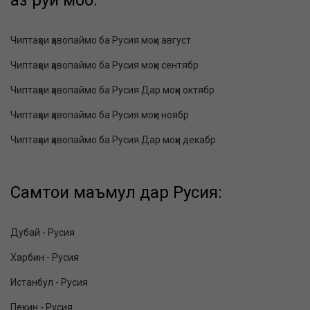
аз рӯи моҳҳо:
Чиптаҳои ҳавопаймо ба Русия моҳи август
Чиптаҳои ҳавопаймо ба Русия моҳи сентябр
Чиптаҳои ҳавопаймо ба Русия Дар моҳи октябр
Чиптаҳои ҳавопаймо ба Русия моҳи ноябр
Чиптаҳои ҳавопаймо ба Русия Дар моҳи декабр
Самтҳои маъмул дар Русия:
Дубай - Русия
Харбин - Русия
Истанбул - Русия
Пекин - Русия