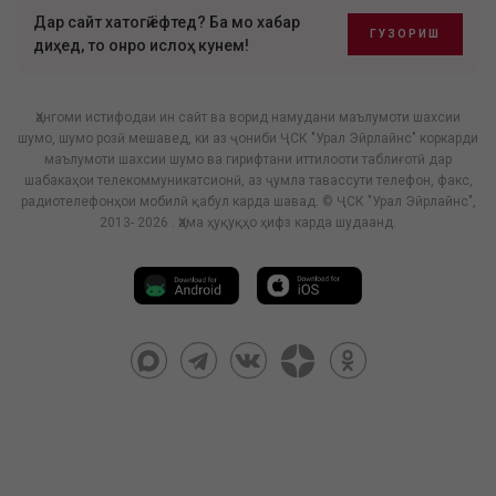
Дар сайт хатогӣ ёфтед? Ба мо хабар
ГУЗОРИШ
диҳед, то онро ислоҳ кунем!
Ҳангоми истифодаи ин сайт ва ворид намудани маълумоти шахсии
шумо, шумо розӣ мешавед, ки аз ҷониби ҶСК "Урал Эйрлайнс" коркарди
маълумоти шахсии шумо ва гирифтани иттилооти таблиғотӣ дар
шабакаҳои телекоммуникатсионӣ, аз ҷумла тавассути телефон, факс,
радиотелефонҳои мобилӣ қабул карда шавад. © ҶСК "Урал Эйрлайнс",
2013- 2026 . Ҳама ҳуқуқҳо ҳифз карда шудаанд.