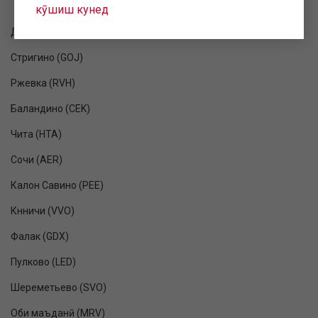
кӯшиш кунед
Дар даҳшат (GRV)
Стригино (GOJ)
Ржевка (RVH)
Баландино (CEK)
Чита (HTA)
Сочи (AER)
Калон Савино (PEE)
Кнничи (VVO)
Фалак (GDX)
Пулково (LED)
Шереметьево (SVO)
Оби маъданӣ (MRV)