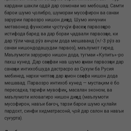
кардани шакли оддӣ дар сомонаи мо мебошад. Самти
барои шумо ҷолибро, шумораи мусофирон ва санаи
зарурии парвозро нишон диҳед. Шумо инчунин
метавонед функсияи ҷустуҷӯи фасеҳи парвозҳоро
истифода баред ва дар бораи ҷадвали парвозҳое, ки
дар тӯли чанд рӯз анҷом дода мешаванд (+/-3 рӯз аз
санаи нишондодашудаи парвоз), маълумот гиред.
Маълумоти заруриро нишон дода, тугмаи «Купить»-ро
пахш кунед. Дар саҳифаи нав шумо ҳамаи парвозҳои дар
санаҳои интихобшуда дастрасро аз Сухум ба Русия
мебинед, нархи чиптаҳо дар ҳамон саҳифа нишон дода
мешавад. Парвозро интихоб кунед — мустақим ё бо
пересадка, тарифи мувофиқ, масалан эконом, ва
маълумоти иловагиро нишон диҳед (маълумоти
мусофирон, навъи бағоҷ, тарзи барои шумо қулайи
пардохт, синфи хидматрасонӣ, ҷой дар салон ва навъи
суғурта).