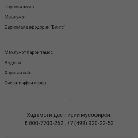
Парвози шумо
Маълумот
Барномаи вафодории "Вингс"
Маълумот барои тамос
Андеша
Харитаи сайт
Сиёсати ҳифзи асрор
Хадамоти дастгирии мусофирон:
8 800-7700-262
,
+7 (499) 920-22-52