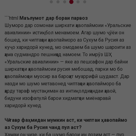
```html
Маълумот дар бораи парвоз
Шуморо дар сомонаи ширкати ҳавопаймоии «Уральские
авиалинии» истиқбол менамоем. Агар шумо ҷӯёи он
бошед, ки чиптаҳои ҳавопайморо аз Сухум ба Русия аз
куҷо харидорӣ кунед, мо омодаем ба шумо шароити аз
ҳама судмандро пешниҳод намоем. То имрӯз ШҲ
«Уральские авиалинии» — яке аз пешсафон дар байни
ширкатҳои ҳавопаймоии русия мебошад, парки мо бо
ҳавопаймоҳои муосир ва бароҳат муаррифӣ шудааст. Дар
назди мо шумо метавонед чиптаҳои ҳавопайморо ба
ҳарду тараф мустақиман аз интиқолдиҳандаи ҳавоӣ,
бидуни изофапулӣ барои хидматҳои миёнаравӣ
харидорӣ кунед.
Чӣ тавр фаҳмидан мумкин аст, ки чиптаи ҳавопаймо
аз Сухум ба Русия чанд пул аст?
Ҳамаи он чизе, ки ба шумо барои ин лозим аст — пур