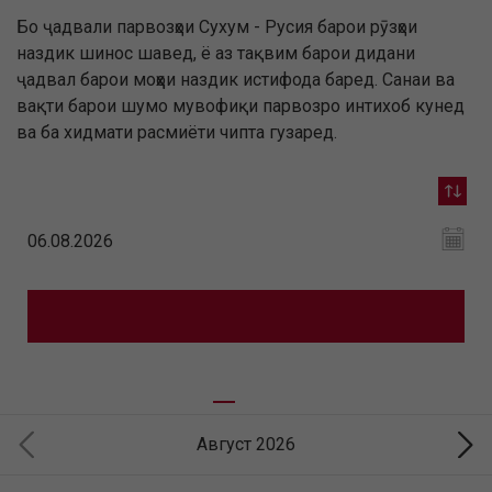
Бо ҷадвали парвозҳои Сухум - Русия барои рӯзҳои
наздик шинос шавед, ё аз тақвим барои дидани
ҷадвал барои моҳҳои наздик истифода баред. Санаи ва
вақти барои шумо мувофиқи парвозро интихоб кунед
ва ба хидмати расмиёти чипта гузаред.
Август 2026