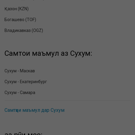
Қазон (KZN)
Богашево (TOF)
Владикавказ (OGZ)
Самтҳои маъмул аз Сухум:
Сухум - Маскав
Сухум - Екатеринбург
Сухум - Самара
Самтҳои маъмул дар Сухум