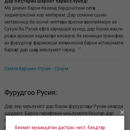
Дар беҳтарин шароит парвоз кунед!
Мо доимо барои баланд бардоштани сатҳи
хидматрасонӣ кор мебарем. Дар сомона шумо
метавонед ба осонӣ чиптаҳои арзони ҳавопайморо аз
Сухум ба Русия ёфта харидорӣ кунед, дар бораи вақти
роҳ ва арзиши хидматҳои иловагӣ, ба монанди трансфер
аз фурудгоҳ ё фармоиши меҳмонхона барои истиқомати
бароҳат дар шаҳр маълумот гиред. ```
Самти баръакс Русия - Сухум
Фурудгоҳҳо Русия:
Дар зер маълумот дар бораи фурудгоҳҳои Русия оварда
шудааст. Барои гирифтани маълумоти бештар дар
бораи фурудгоҳ ва дидани лавҳаи онлайн ба истинод
гузаред.
Хизмат муваққатан дастрас нест, баъдтар