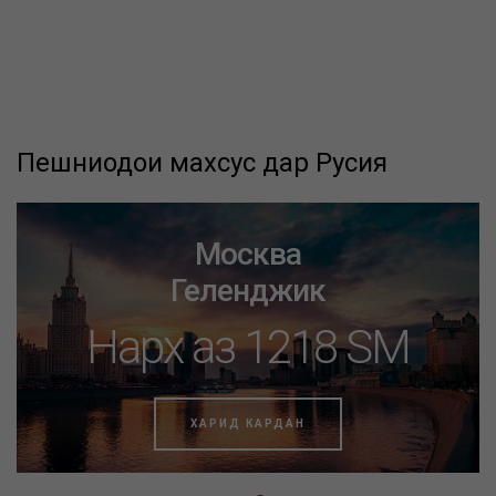
Пешниҳодҳои махсус дар Русия
Москва
Геленджик
Нарх аз 1218 SM
ХАРИД КАРДАН