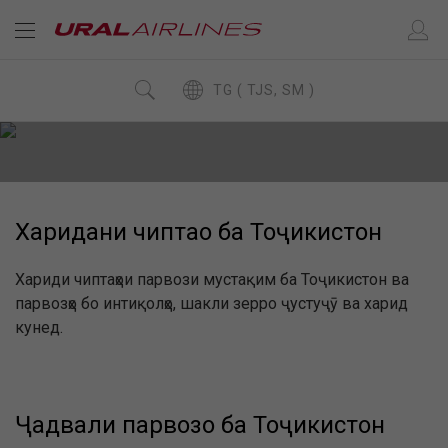
TG ( TJS, SM )
Харидани чиптаҳо ба Тоҷикистон
Хариди чиптаҳои парвози мустақим ба Тоҷикистон ва
парвозҳо бо интиқолҳо, шакли зерро ҷустуҷӯ ва харид
кунед.
Ҷадвали парвозҳо ба Тоҷикистон