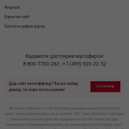
Андеша
Харитаи сайт
Сиёсати ҳифзи асрор
Хадамоти дастгирии мусофирон:
8 800-7700-262
,
+7 (499) 920-22-52
Дар сайт хатогӣ ёфтед? Ба мо хабар
ГУЗОРИШ
диҳед, то онро ислоҳ кунем!
Ҳангоми истифодаи ин сайт ва ворид намудани маълумоти шахсии
шумо, шумо розӣ мешавед, ки аз ҷониби ҶСК "Урал Эйрлайнс" коркарди
маълумоти шахсии шумо ва гирифтани иттилооти таблиғотӣ дар
шабакаҳои телекоммуникатсионӣ, аз ҷумла тавассути телефон, факс,