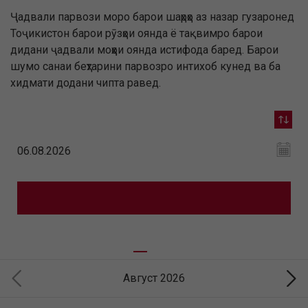
Ҷадвали парвози моро барои шаҳрҳо аз назар гузаронед
Тоҷикистон барои рӯзҳои оянда ё тақвимро барои
дидани ҷадвали моҳҳои оянда истифода баред. Барои
шумо санаи беҳтарини парвозро интихоб кунед ва ба
хидмати додани чипта равед.
Август 2026