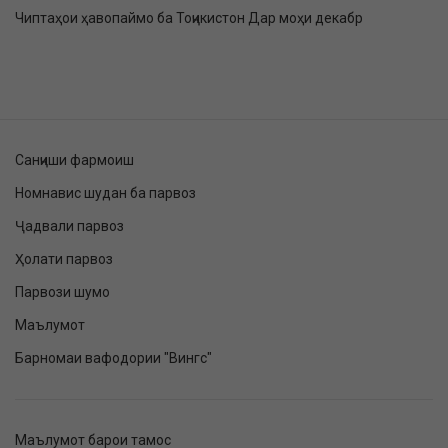
Чиптаҳои ҳавопаймо ба Тоҷикистон Дар моҳи декабр
Санҷиши фармоиш
Номнавис шудан ба парвоз
Ҷадвали парвоз
Ҳолати парвоз
Парвози шумо
Маълумот
Барномаи вафодории "Вингс"
Маълумот барои тамос