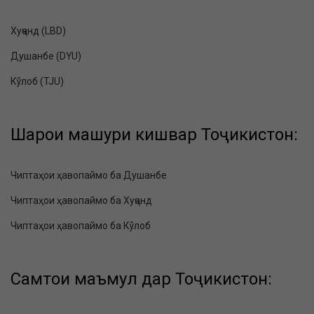
Хуҷанд (LBD)
Душанбе (DYU)
Кўлоб (TJU)
Шаҳрҳои машҳури кишвар Тоҷикистон:
Чиптаҳои ҳавопаймо ба Душанбе
Чиптаҳои ҳавопаймо ба Хуҷанд
Чиптаҳои ҳавопаймо ба Кўлоб
Самтҳои маъмул дар Тоҷикистон: