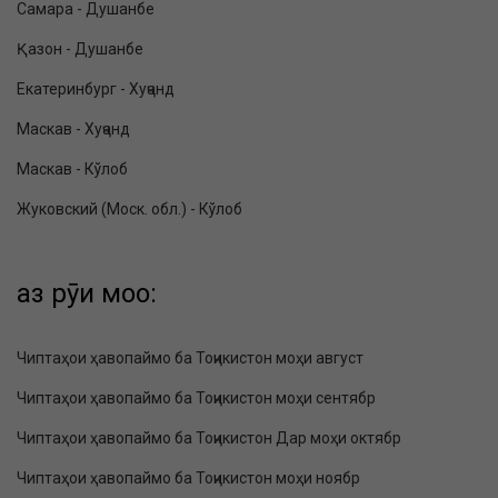
Самара - Душанбе
Қазон - Душанбе
Екатеринбург - Хуҷанд
Маскав - Хуҷанд
Маскав - Кўлоб
Жуковский (Моск. обл.) - Кўлоб
аз рӯи моҳҳо:
Чиптаҳои ҳавопаймо ба Тоҷикистон моҳи август
Чиптаҳои ҳавопаймо ба Тоҷикистон моҳи сентябр
Чиптаҳои ҳавопаймо ба Тоҷикистон Дар моҳи октябр
Чиптаҳои ҳавопаймо ба Тоҷикистон моҳи ноябр