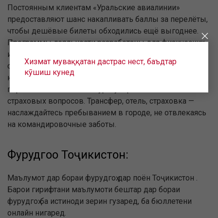
Постоянным клиентам «Уральские авиалинии»
предоставляют шанс накапливать баллы за перелёты,
чтобы дешёвые билеты обходились ещё выгоднее.
Программы лояльности разработаны для физических
и юридических лиц, их условия вы можете найти на
Хизмат муваққатан дастрас нест, баъдтар
сайте. Помимо возврата части стоимости баллами,
кӯшиш кунед
юридическим лицам авиакомпания предлагает
переложить на её плечи урегулирование визовых и
страховых вопросов. Трансфер, отель, страховка —
наслаждайтесь пребыванием в городе, не отвлекаясь
на командировочные заботы.
Фурудгоҳҳо Тоҷикистон:
Маълумот дар бораи фурудгоҳ дар поён Тоҷикистон .
Барои гирифтани маълумоти бештар дар бораи
фурудгоҳ ба истиноди зерин гузаред, ба бюллетени
онлайн нигаред.