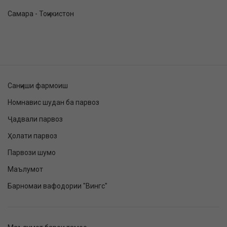
Самара - Тоҷикистон
Санҷиши фармоиш
Номнавис шудан ба парвоз
Ҷадвали парвоз
Ҳолати парвоз
Парвози шумо
Маълумот
Барномаи вафодории "Вингс"