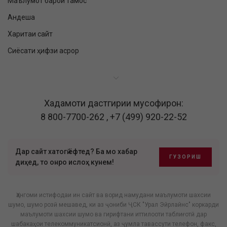
Маълумот барои тамос
Андеша
Харитаи сайт
Сиёсати ҳифзи асрор
Хадамоти дастгирии мусофирон:
8 800-7700-262
,
+7 (499) 920-22-52
Дар сайт хатогӣ ёфтед? Ба мо хабар
ГУЗОРИШ
диҳед, то онро ислоҳ кунем!
Ҳангоми истифодаи ин сайт ва ворид намудани маълумоти шахсии
шумо, шумо розӣ мешавед, ки аз ҷониби ҶСК "Урал Эйрлайнс" коркарди
маълумоти шахсии шумо ва гирифтани иттилооти таблиғотӣ дар
шабакаҳои телекоммуникатсионӣ, аз ҷумла тавассути телефон, факс,