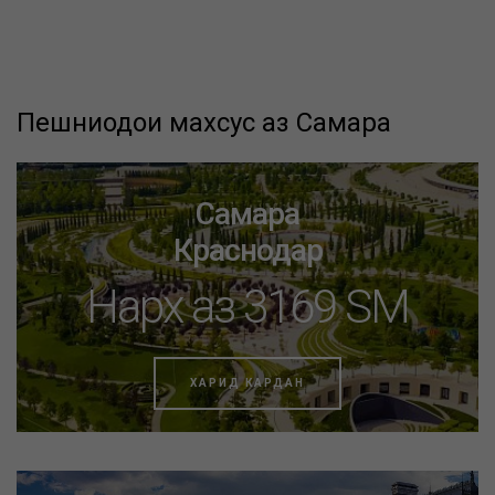
Пешниҳодҳои махсус аз Самара
Самара
Краснодар
Нарх аз 3169 SM
ХАРИД КАРДАН