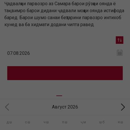
Ҷадвалҳои парвозро аз Самара барои рӯзҳои оянда ё
тақвимро барои дидани ҷадвали моҳҳои оянда истифода
баред. Барои шумо санаи беҳтарини парвозро интихоб
кунед ва ба хидмати додани чипта равед.
Август 2026
дш
сш
чш
пш
ҷм
шб
яш