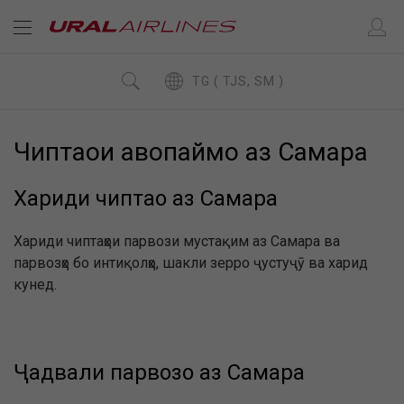
TG ( TJS, SM )
Чиптаҳои ҳавопаймо аз Самара
Хариди чиптаҳо аз Самара
Хариди чиптаҳои парвози мустақим аз Самара ва
парвозҳо бо интиқолҳо, шакли зерро ҷустуҷӯ ва харид
кунед.
Ҷадвали парвозҳо аз Самара