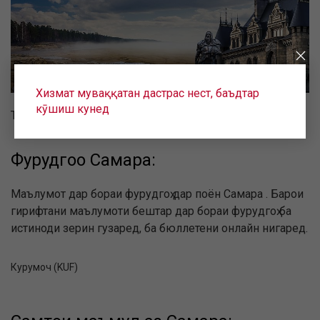
Хизмат муваққатан дастрас нест, баъдтар
кӯшиш кунед
Тоҷик зуд:
Фурудгоҳҳо Самара:
Маълумот дар бораи фурудгоҳ дар поён Самара . Барои
гирифтани маълумоти бештар дар бораи фурудгоҳ ба
истиноди зерин гузаред, ба бюллетени онлайн нигаред.
Курумоч (KUF)