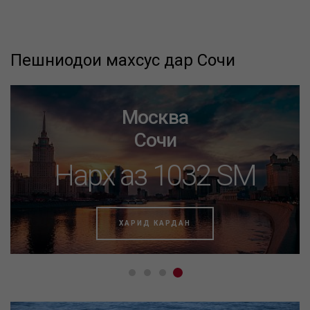
Пешниҳодҳои махсус дар Сочи
Москва
Сочи
Нарх аз 1032 SM
ХАРИД КАРДАН