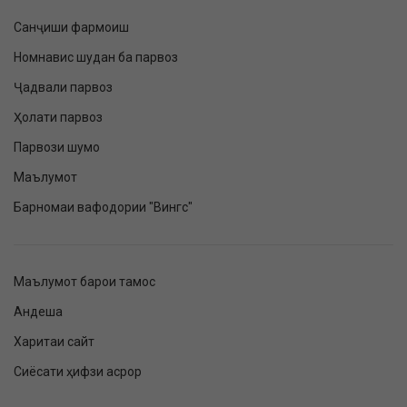
Санҷиши фармоиш
Номнавис шудан ба парвоз
Ҷадвали парвоз
Ҳолати парвоз
Парвози шумо
Маълумот
Барномаи вафодории "Вингс"
Маълумот барои тамос
Андеша
Харитаи сайт
Сиёсати ҳифзи асрор