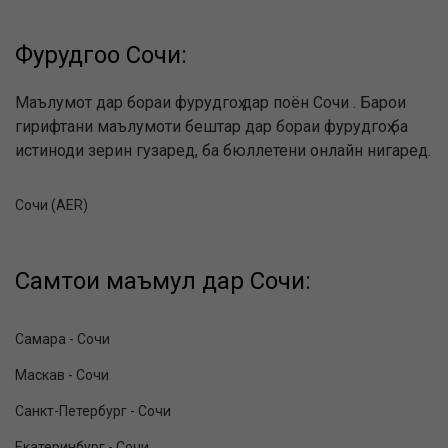
Фурудгоҳҳо Сочи:
Маълумот дар бораи фурудгоҳ дар поён Сочи . Барои
гирифтани маълумоти бештар дар бораи фурудгоҳ ба
истиноди зерин гузаред, ба бюллетени онлайн нигаред.
Сочи (AER)
Самтҳои маъмул дар Сочи:
Самара - Сочи
Маскав - Сочи
Санкт-Петербург - Сочи
Екатеринбург - Сочи