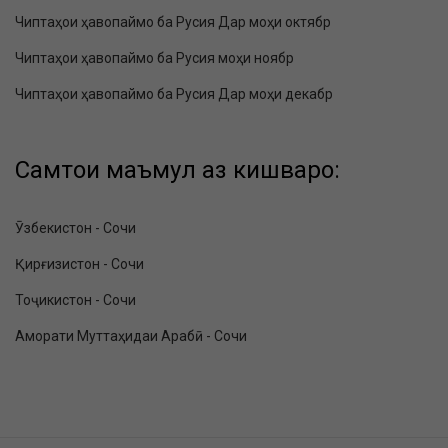
Чиптаҳои ҳавопаймо ба Русия Дар моҳи октябр
Чиптаҳои ҳавопаймо ба Русия моҳи ноябр
Чиптаҳои ҳавопаймо ба Русия Дар моҳи декабр
Самтҳои маъмул аз кишварҳо:
Ӯзбекистон - Сочи
Қирғизистон - Сочи
Тоҷикистон - Сочи
Аморати Муттаҳидаи Арабӣ - Сочи