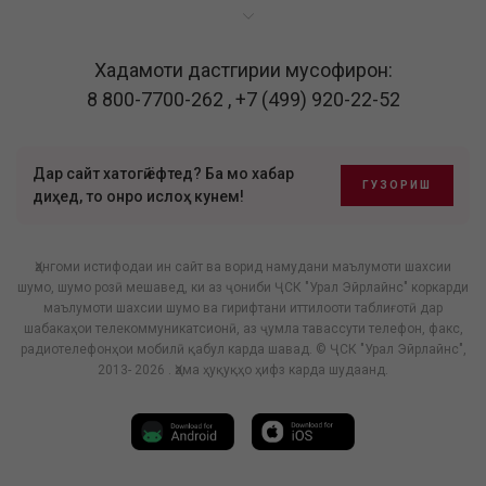
Хадамоти дастгирии мусофирон:
8 800-7700-262
,
+7 (499) 920-22-52
Дар сайт хатогӣ ёфтед? Ба мо хабар
ГУЗОРИШ
диҳед, то онро ислоҳ кунем!
Ҳангоми истифодаи ин сайт ва ворид намудани маълумоти шахсии
шумо, шумо розӣ мешавед, ки аз ҷониби ҶСК "Урал Эйрлайнс" коркарди
маълумоти шахсии шумо ва гирифтани иттилооти таблиғотӣ дар
шабакаҳои телекоммуникатсионӣ, аз ҷумла тавассути телефон, факс,
радиотелефонҳои мобилӣ қабул карда шавад. © ҶСК "Урал Эйрлайнс",
2013- 2026 . Ҳама ҳуқуқҳо ҳифз карда шудаанд.