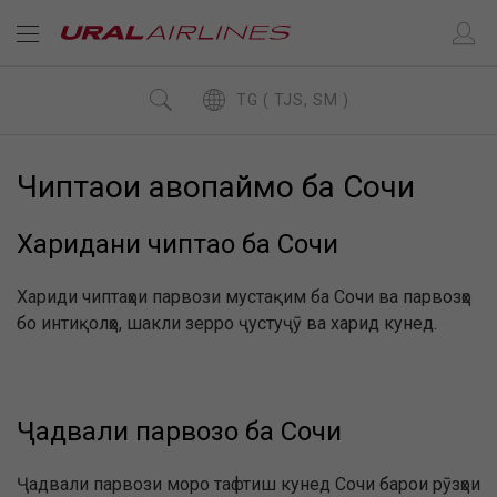
TG ( TJS, SM )
Чиптаҳои ҳавопаймо ба Сочи
Харидани чиптаҳо ба Сочи
Хариди чиптаҳои парвози мустақим ба Сочи ва парвозҳо
бо интиқолҳо, шакли зерро ҷустуҷӯ ва харид кунед.
Ҷадвали парвозҳо ба Сочи
Ҷадвали парвози моро тафтиш кунед Сочи барои рӯзҳои