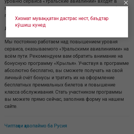
уровню сервиса «Уральские авиалинии» входят в
пятёрку ведущих российских авиакомпаний по объёму
перевозок.
Хизмат муваққатан дастрас нест, баъдтар
кӯшиш кунед
Летайте на лучших условиях!
Мы постоянно работаем над повышением уровня
сервиса, оказываемого «Уральскими авиалиниями» на
всём пути. Рекомендуем вам обратить внимание на
бонусную программу «Крылья». Участвуя в программе
абсолютно бесплатно, вы сможете получать на свой
личный счёт бонусы и тратить их на оформление
бесплатных премиальных билетов и повышение
класса обслуживания. Стать участником программы
вы можете прямо сейчас, заполнив форму на нашем
сайте.
Чиптаҳои ҳавопаймо ба Русия