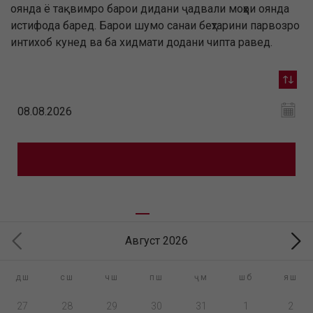
оянда ё тақвимро барои дидани ҷадвали моҳҳои оянда
истифода баред. Барои шумо санаи беҳтарини парвозро
интихоб кунед ва ба хидмати додани чипта равед.
Август 2026
дш
сш
чш
пш
ҷм
шб
яш
27
28
29
30
31
1
2