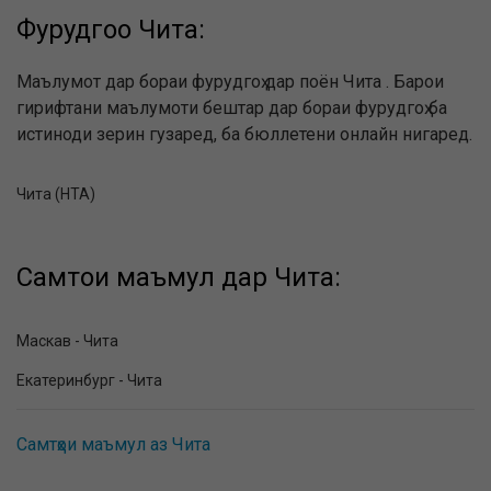
Фурудгоҳҳо Чита:
Маълумот дар бораи фурудгоҳ дар поён Чита . Барои
гирифтани маълумоти бештар дар бораи фурудгоҳ ба
истиноди зерин гузаред, ба бюллетени онлайн нигаред.
Чита (HTA)
Самтҳои маъмул дар Чита:
Маскав - Чита
Екатеринбург - Чита
Самтҳои маъмул аз Чита