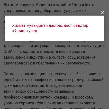
Вы хотите купить билет на самолёт в Чита и быть
уверенным, что вы доберётесь туда в самых
комфортных условиях? Нашим главным приоритетом
является следование международным стандартам
Хизмат муваққатан дастрас нест, баъдтар
качества и безопасности полётов. Поэтому
кӯшиш кунед
авиакомпания «Уральские авиалинии» не только
состоит в международной ассоциации воздушного
транспорта, но и регулярно проходит программу аудита
IOSA — передового стандарта всей мировой
авиационной индустрии в области осуществления
авиаперевозок и обеспечения их безопасности.
Сегодня наша авиационно-техническая база является
одной из самых профессиональных среди российской
гражданской авиации. Благодаря высокой
технической оснащённости авиапарка,
профессионализму лётной команды и высокому
уровню сервиса «Уральские авиалинии» входят в
пятёрку ведущих российских авиакомпаний по объёму