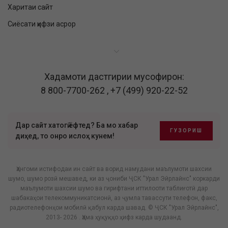
Харитаи сайт
Сиёсати ҳифзи асрор
Хадамоти дастгирии мусофирон:
8 800-7700-262
,
+7 (499) 920-22-52
Дар сайт хатогӣ ёфтед? Ба мо хабар
ГУЗОРИШ
диҳед, то онро ислоҳ кунем!
Ҳангоми истифодаи ин сайт ва ворид намудани маълумоти шахсии
шумо, шумо розӣ мешавед, ки аз ҷониби ҶСК "Урал Эйрлайнс" коркарди
маълумоти шахсии шумо ва гирифтани иттилооти таблиғотӣ дар
шабакаҳои телекоммуникатсионӣ, аз ҷумла тавассути телефон, факс,
радиотелефонҳои мобилӣ қабул карда шавад. © ҶСК "Урал Эйрлайнс",
2013- 2026 . Ҳама ҳуқуқҳо ҳифз карда шудаанд.