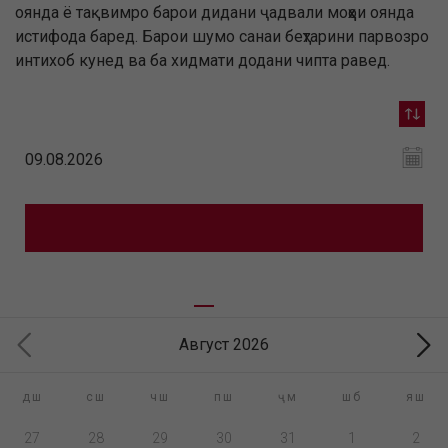
оянда ё тақвимро барои дидани ҷадвали моҳҳои оянда
истифода баред. Барои шумо санаи беҳтарини парвозро
интихоб кунед ва ба хидмати додани чипта равед.
Август 2026
дш
сш
чш
пш
ҷм
шб
яш
27
28
29
30
31
1
2