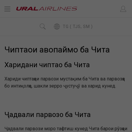
TG ( TJS, SM )
Чиптаҳои ҳавопаймо ба Чита
Харидани чиптаҳо ба Чита
Хариди чиптаҳои парвози мустақим ба Чита ва парвозҳо
бо интиқолҳо, шакли зерро ҷустуҷӯ ва харид кунед.
Ҷадвали парвозҳо ба Чита
Ҷадвали парвози моро тафтиш кунед Чита барои рӯзҳои