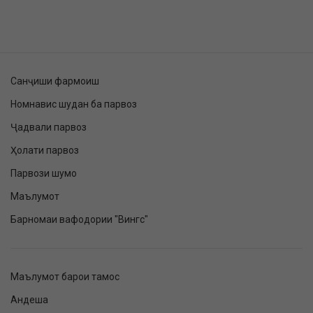
Санҷиши фармоиш
Номнавис шудан ба парвоз
Ҷадвали парвоз
Ҳолати парвоз
Парвози шумо
Маълумот
Барномаи вафодории "Вингс"
Маълумот барои тамос
Андеша