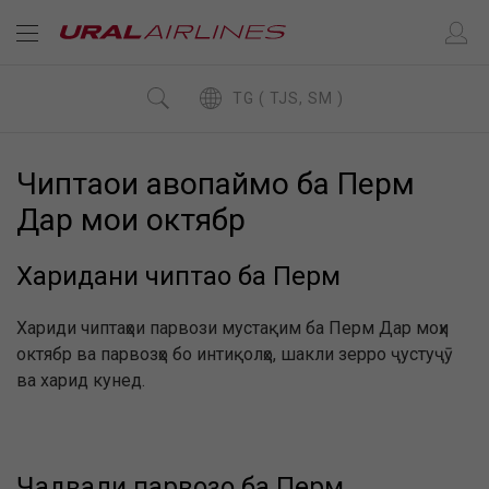
TG ( TJS, SM )
Чиптаҳои ҳавопаймо ба Перм
Дар моҳи октябр
Харидани чиптаҳо ба Перм
Хариди чиптаҳои парвози мустақим ба Перм Дар моҳи
октябр ва парвозҳо бо интиқолҳо, шакли зерро ҷустуҷӯ
ва харид кунед.
Ҷадвали парвозҳо ба Перм