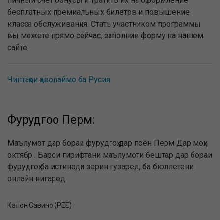
личный счёт бонусы и тратить их на оформление
бесплатных премиальных билетов и повышение
класса обслуживания. Стать участником программы
вы можете прямо сейчас, заполнив форму на нашем
сайте.
Чиптаҳои ҳавопаймо ба Русия
Фурудгоҳҳо Перм:
Маълумот дар бораи фурудгоҳ дар поён Перм Дар моҳи
октябр . Барои гирифтани маълумоти бештар дар бораи
фурудгоҳ ба истиноди зерин гузаред, ба бюллетени
онлайн нигаред.
Калон Савино (PEE)