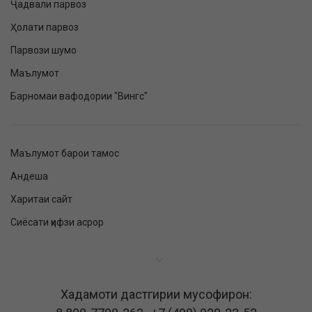
Ҷадвали парвоз
Ҳолати парвоз
Парвози шумо
Маълумот
Барномаи вафодории "Вингс"
Маълумот барои тамос
Андеша
Харитаи сайт
Сиёсати ҳифзи асрор
Хадамоти дастгирии мусофирон: