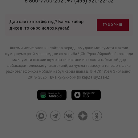
8 800-7700-262
,
+7 (499) 920-22-52
Дар сайт хатогӣ ёфтед? Ба мо хабар
ГУЗОРИШ
диҳед, то онро ислоҳ кунем!
Ҳангоми истифодаи ин сайт ва ворид намудани маълумоти шахсии
шумо, шумо розӣ мешавед, ки аз ҷониби ҶСК "Урал Эйрлайнс" коркарди
маълумоти шахсии шумо ва гирифтани иттилооти таблиғотӣ дар
шабакаҳои телекоммуникатсионӣ, аз ҷумла тавассути телефон, факс,
радиотелефонҳои мобилӣ қабул карда шавад. © ҶСК "Урал Эйрлайнс",
2013- 2026 . Ҳама ҳуқуқҳо ҳифз карда шудаанд.