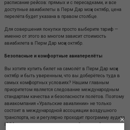
расписание рейсов: прямых и с пересадками, и все
доступные авиабилеты в Перм Дар моҳи октябр, цена
перелёта будет указана в правом столбце.
Для совершения покупки просто выберите тариф —
именно от этого во многом зависит стоимость
авиабилета в Перм Дар моҳи октябр.
Безопасные и комфортные авиаперелёты
Вы хотите купить билет на самолёт в Перм Дар моҳи
октябр и быть уверенным, что вы доберётесь туда в
самых комфортных условиях? Нашим главным
приоритетом является следование международным
стандартам качества и безопасности полётов. Поэтому
авиакомпания «Уральские авиалинии» не только
состоит в международной ассоциации воздушного
транспорта, но и регулярно проходит программу аудита
IOSA — передового стандарта всей мировой