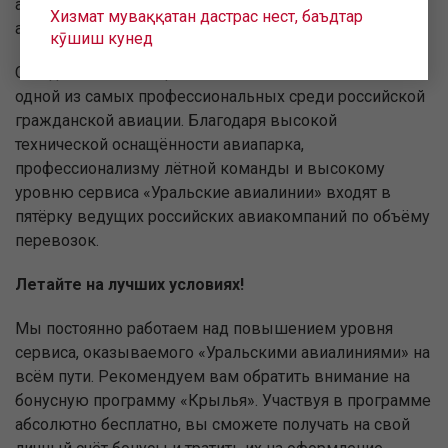
авиационной индустрии в области осуществления
Хизмат муваққатан дастрас нест, баъдтар
авиаперевозок и обеспечения их безопасности.
кӯшиш кунед
Сегодня наша авиационно-техническая база является
одной из самых профессиональных среди российской
гражданской авиации. Благодаря высокой
технической оснащённости авиапарка,
профессионализму лётной команды и высокому
уровню сервиса «Уральские авиалинии» входят в
пятёрку ведущих российских авиакомпаний по объёму
перевозок.
Летайте на лучших условиях!
Мы постоянно работаем над повышением уровня
сервиса, оказываемого «Уральскими авиалиниями» на
всём пути. Рекомендуем вам обратить внимание на
бонусную программу «Крылья». Участвуя в программе
абсолютно бесплатно, вы сможете получать на свой