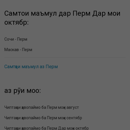
Самтҳои маъмул дар Перм Дар моҳи
октябр:
Сочи - Перм
Маскав - Перм
Самтҳои маъмул аз Перм
аз рӯи моҳҳо:
Чиптаҳои ҳавопаймо ба Перм моҳи август
Чиптаҳои ҳавопаймо ба Перм моҳи сентябр
Чиптаҳои ҳавопаймо ба Перм Дар моҳи октябр