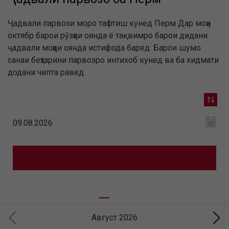
Ҷадвали парвози моро тафтиш кунед Перм Дар моҳи
октябр барои рӯзҳои оянда ё тақвимро барои дидани
ҷадвали моҳҳои оянда истифода баред. Барои шумо
санаи беҳтарини парвозро интихоб кунед ва ба хидмати
додани чипта равед.
Август 2026