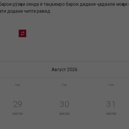
арои рӯзҳои оянда ё тақвимро барои дидани ҷадвали моҳҳои
ати додани чипта равед.
Август 2026
чш
пш
ҷм
29
30
31
июли
июли
июли