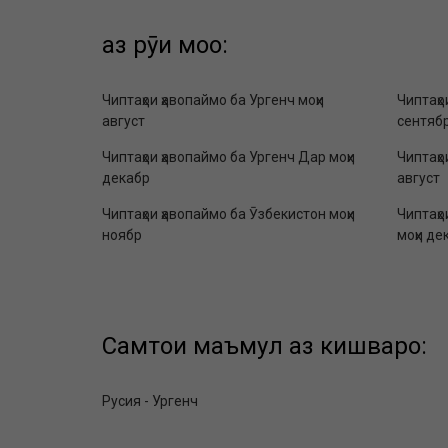
аз рӯи моҳҳо:
Чиптаҳои ҳавопаймо ба Ургенч моҳи
Чиптаҳо
август
сентяб
Чиптаҳои ҳавопаймо ба Ургенч Дар моҳи
Чиптаҳо
декабр
август
Чиптаҳои ҳавопаймо ба Ӯзбекистон моҳи
Чиптаҳо
ноябр
моҳи де
Самтҳои маъмул аз кишварҳо:
Русия - Ургенч