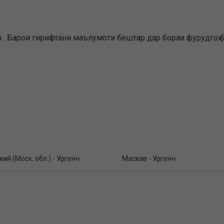
 . Барои гирифтани маълумоти бештар дар бораи фурудгоҳ б
ий (Моск. обл.) - Ургенч
Маскав - Ургенч