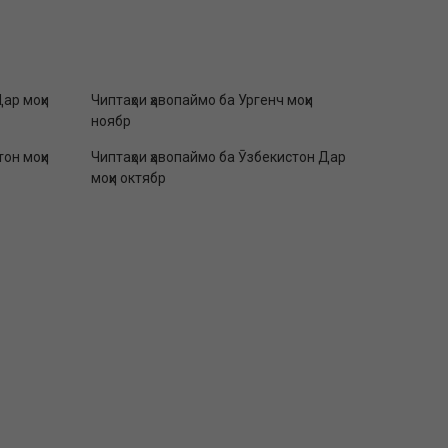
Дар моҳи
Чиптаҳои ҳавопаймо ба Ургенч моҳи
ноябр
тон моҳи
Чиптаҳои ҳавопаймо ба Ӯзбекистон Дар
моҳи октябр