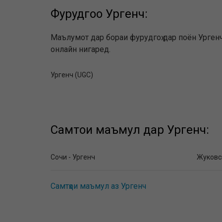
Фурудгоҳҳо Ургенч:
Маълумот дар бораи фурудгоҳ дар поён Ургенч
онлайн нигаред.
Ургенч (UGC)
Самтҳои маъмул дар Ургенч:
Сочи - Ургенч
Жуковск
Самтҳои маъмул аз Ургенч