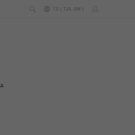
TG ( TJS, SM )
д.