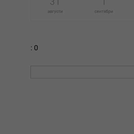
31
1
августи
сентябри
: 0