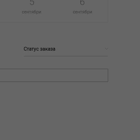
5
6
сентябри
сентябри