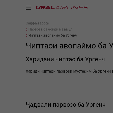
Саҳифаи асосӣ
Парвозҳо ба ҷойҳои маъмул
Чиптаҳои ҳавопаймо ба Ургенч
Чиптаҳои ҳавопаймо ба 
Харидани чиптаҳо ба Ургенч
Хариди чиптаҳои парвози мустақим ба Ургенч в
Ҷадвали парвозҳо ба Ургенч