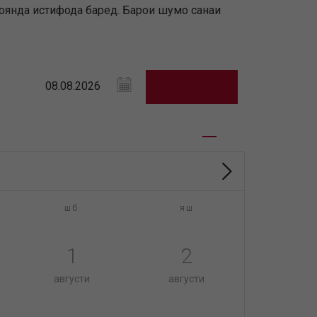
 оянда истифода баред. Барои шумо санаи
шб
яш
1
2
августи
августи