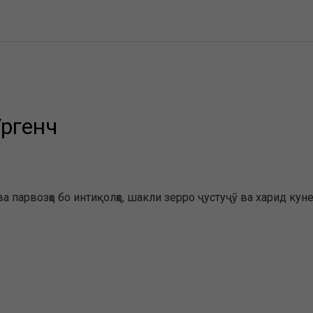
Ургенч
а парвозҳо бо интиқолҳо, шакли зерро ҷустуҷӯ ва харид куне