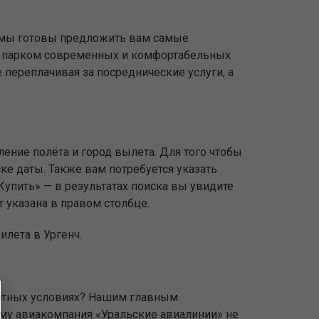
, мы готовы предложить вам самые
 с парком современных и комфортабельных
 переплачивая за посреднические услуги, а
ление полёта и город вылета. Для того чтобы
ске даты. Также вам потребуется указать
упить» — в результатах поиска вы увидите
т указана в правом столбце.
илета в Ургенч.
фортных условиях? Нашим главным
ому авиакомпания «Уральские авиалинии» не