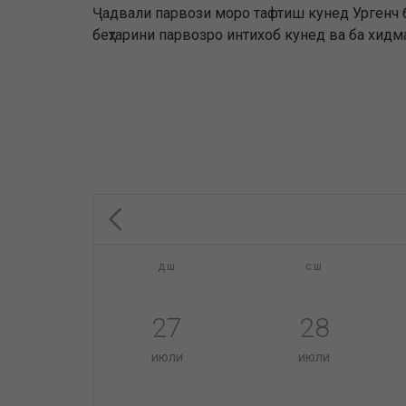
Ҷадвали парвози моро тафтиш кунед Ургенч б
беҳтарини парвозро интихоб кунед ва ба хидм
дш
сш
27
28
июли
июли