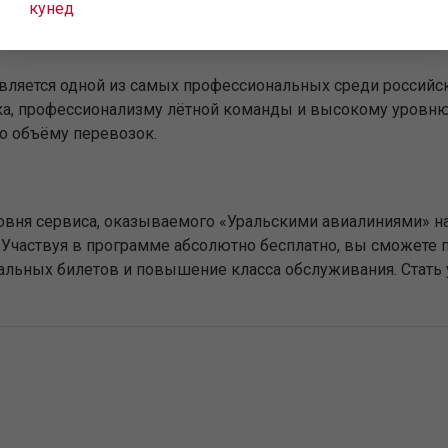
кунед
воздушного транспорта, но и регулярно проходит программ
существления авиаперевозок и обеспечения их безопаснос
является одной из самых профессиональных среди российс
ка, профессионализму лётной команды и высокому уровню 
о объёму перевозок.
вня сервиса, оказываемого «Уральскими авиалиниями» на
Участвуя в программе абсолютно бесплатно, вы сможете п
иальных билетов и повышение класса обслуживания. Стат