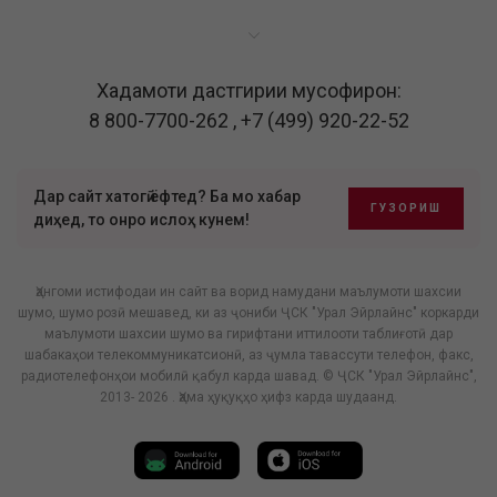
Хадамоти дастгирии мусофирон:
8 800-7700-262
,
+7 (499) 920-22-52
Дар сайт хатогӣ ёфтед? Ба мо хабар
ГУЗОРИШ
диҳед, то онро ислоҳ кунем!
Ҳангоми истифодаи ин сайт ва ворид намудани маълумоти шахсии
шумо, шумо розӣ мешавед, ки аз ҷониби ҶСК "Урал Эйрлайнс" коркарди
маълумоти шахсии шумо ва гирифтани иттилооти таблиғотӣ дар
шабакаҳои телекоммуникатсионӣ, аз ҷумла тавассути телефон, факс,
радиотелефонҳои мобилӣ қабул карда шавад. © ҶСК "Урал Эйрлайнс",
2013- 2026 . Ҳама ҳуқуқҳо ҳифз карда шудаанд.