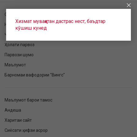
Санҷиши фармоиш
Хизмат муваққатан дастрас нест, баъдтар
Номнавис шудан ба парвоз
кӯшиш кунед
Ҷадвали парвоз
Ҳолати парвоз
Парвози шумо
Маълумот
Барномаи вафодории "Вингс"
Маълумот барои тамос
Андеша
Харитаи сайт
Сиёсати ҳифзи асрор