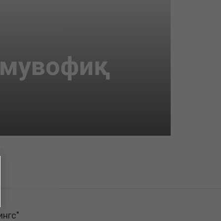
увофиқ
ингс"