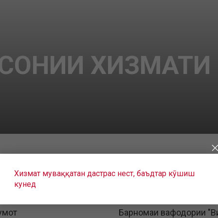
СОНИИ ХИЗМАТИ м
Хизмат муваққатан дастрас нест, баъдтар кӯшиш
кунед
умот
Барномаи вафодории "В