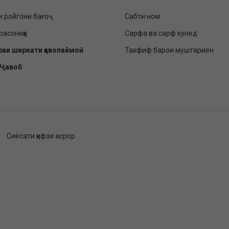
и ройгони бағоҷ
Сабти ном
расониҳо
Сарфа ва сарф кунед
раи ширкати ҳавопаймоӣ
Тахфиф барои муштариён
-Ҷавоб
Сиёсати ҳифзи асрор