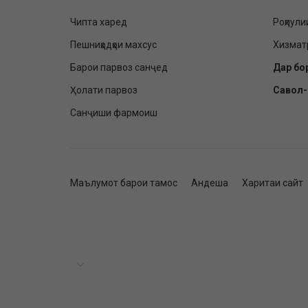
Чипта харед
Роҳпули
Пешниҳодҳои махсус
Хизмат
Барои парвоз санҷед
Дар бо
Ҳолати парвоз
Савол
Санҷиши фармоиш
Маълумот барои тамос
Андеша
Харитаи сайт