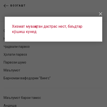
БОЗГАШТ
Хизмат муваққатан дастрас нест, баъдтар
Санҷиши фармоиш
кӯшиш кунед
Номнавис шудан ба парвоз
Ҷадвали парвоз
Ҳолати парвоз
Парвози шумо
Маълумот
Барномаи вафодории "Вингс"
Маълумот барои тамос
Андеша