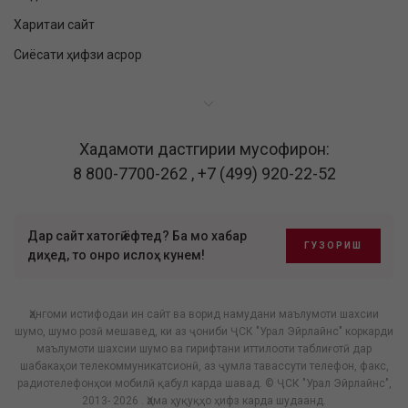
Харитаи сайт
Сиёсати ҳифзи асрор
Хадамоти дастгирии мусофирон:
8 800-7700-262
,
+7 (499) 920-22-52
Дар сайт хатогӣ ёфтед? Ба мо хабар
ГУЗОРИШ
диҳед, то онро ислоҳ кунем!
Ҳангоми истифодаи ин сайт ва ворид намудани маълумоти шахсии
шумо, шумо розӣ мешавед, ки аз ҷониби ҶСК "Урал Эйрлайнс" коркарди
маълумоти шахсии шумо ва гирифтани иттилооти таблиғотӣ дар
шабакаҳои телекоммуникатсионӣ, аз ҷумла тавассути телефон, факс,
радиотелефонҳои мобилӣ қабул карда шавад. © ҶСК "Урал Эйрлайнс",
2013- 2026 . Ҳама ҳуқуқҳо ҳифз карда шудаанд.