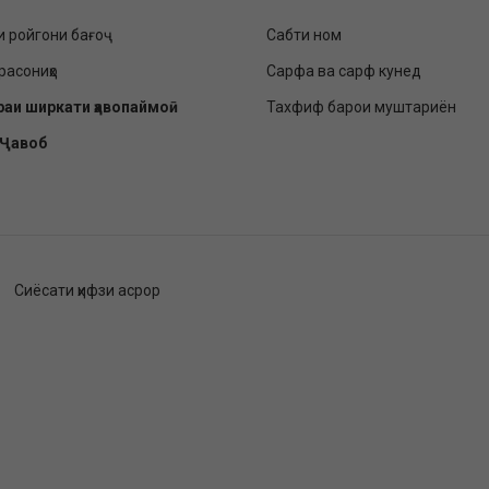
и ройгони бағоҷ
Сабти ном
расониҳо
Сарфа ва сарф кунед
раи ширкати ҳавопаймоӣ
Тахфиф барои муштариён
-Ҷавоб
Сиёсати ҳифзи асрор