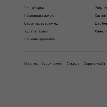
Чипта харед
Роҳпули
Пешниҳодҳои махсус
Хизмат
Барои парвоз санҷед
Дар бо
Ҳолати парвоз
Савол
Санҷиши фармоиш
Маълумот барои тамос
Андеша
Харитаи сайт