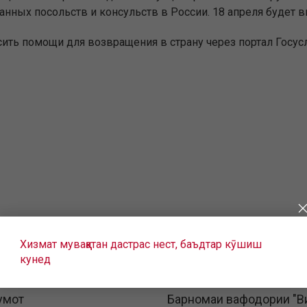
нных посольств и консульств в России. 18 апреля будет 
ить помощи для возвращения в страну через портал Госусл
Хизмат муваққатан дастрас нест, баъдтар кӯшиш
кунед
умот
Барномаи вафодории "В