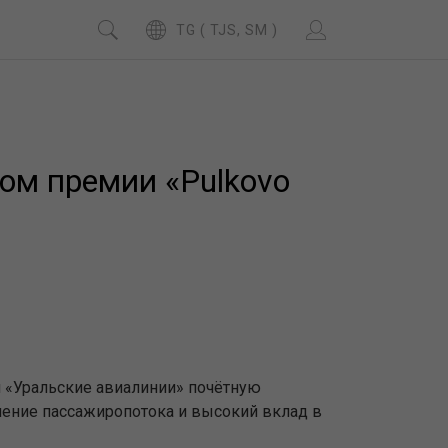
TG ( TJS, SM )
ом премии «Pulkovo
 «Уральские авиалинии» почётную
чение пассажиропотока и высокий вклад в