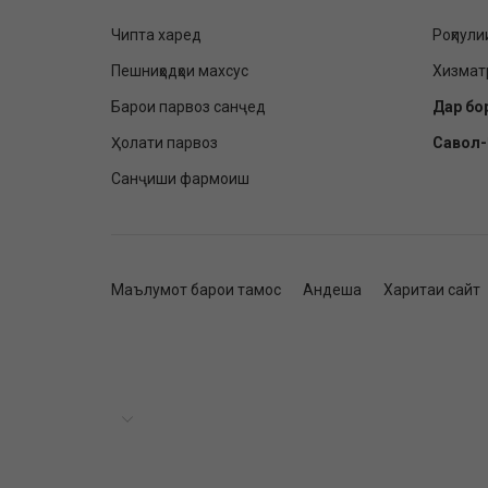
Чипта харед
Роҳпули
Пешниҳодҳои махсус
Хизмат
Барои парвоз санҷед
Дар бо
Ҳолати парвоз
Савол
Санҷиши фармоиш
Маълумот барои тамос
Андеша
Харитаи сайт