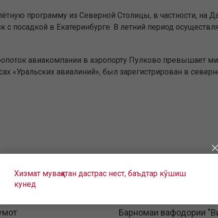
ётную программу из Северной Столицы, в частности, на Д
к с посадкой в Екатеринбурге. В летний период осуществ
опоток авиакомпании в аэропорту Пулково превышает мил
х «Уральских авиалиний», был зарегистрирован в северно
Хизмат муваққатан дастрас нест, баъдтар кӯшиш
кунед
умот
Барномаи вафодории "В