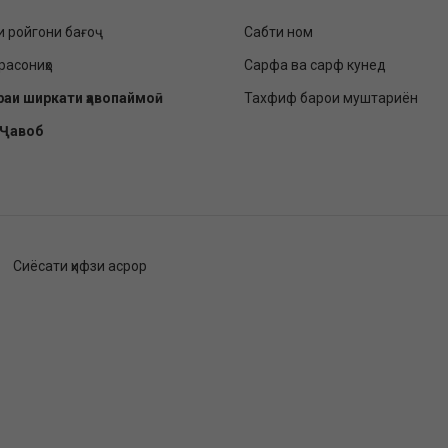
и ройгони бағоҷ
Сабти ном
расониҳо
Сарфа ва сарф кунед
раи ширкати ҳавопаймоӣ
Тахфиф барои муштариён
-Ҷавоб
Сиёсати ҳифзи асрор