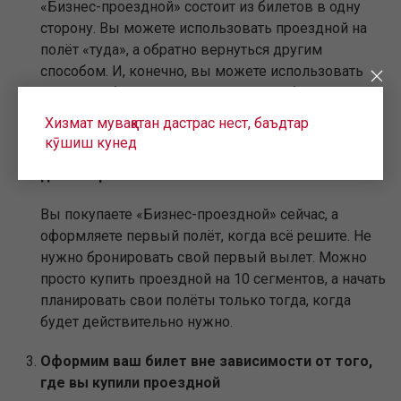
«Бизнес-проездной» состоит из билетов в одну
сторону. Вы можете использовать проездной на
полёт «туда», а обратно вернуться другим
способом. И, конечно, вы можете использовать
сразу два билета для полёта туда и обратно.
Хизмат муваққатан дастрас нест, баъдтар
Вы просто покупаете 10 билетов с открытой
кӯшиш кунед
датой. Нет необходимости заранее определять
день и время вылета
Вы покупаете «Бизнес-проездной» сейчас, а
оформляете первый полёт, когда всё решите. Не
нужно бронировать свой первый вылет. Можно
просто купить проездной на 10 сегментов, а начать
планировать свои полёты только тогда, когда
будет действительно нужно.
Оформим ваш билет вне зависимости от того,
где вы купили проездной