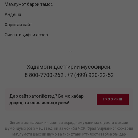
Маълумот барои тамос
Андеша
Харитаи сайт
Сиёсати ҳифзи асрор
Хадамоти дастгирии мусофирон:
8 800-7700-262
,
+7 (499) 920-22-52
Дар сайт хатогӣ ёфтед? Ба мо хабар
ГУЗОРИШ
диҳед, то онро ислоҳ кунем!
Ҳангоми истифодаи ин сайт ва ворид намудани маълумоти шахсии
шумо, шумо розӣ мешавед, ки аз ҷониби ҶСК "Урал Эйрлайнс" коркарди
маълумоти шахсии шумо ва гирифтани иттилооти таблиғотӣ дар