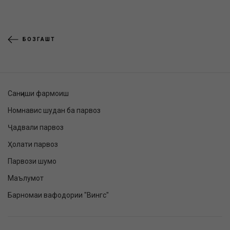
БОЗГАШТ
Санҷиши фармоиш
Номнавис шудан ба парвоз
Ҷадвали парвоз
Ҳолати парвоз
Парвози шумо
Маълумот
Барномаи вафодории "Вингс"