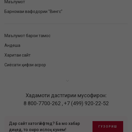
Маълумот
Барномаи вафодории "Вингс"
Маълумот барои тамос
Андеша
Харитаи сайт
Сиёсати ҳифзи асрор
Хадамоти дастгирии мусофирон:
8 800-7700-262
,
+7 (499) 920-22-52
Дар сайт хатогӣ ёфтед? Ба мо хабар
ГУЗОРИШ
диҳед, то онро ислоҳ кунем!