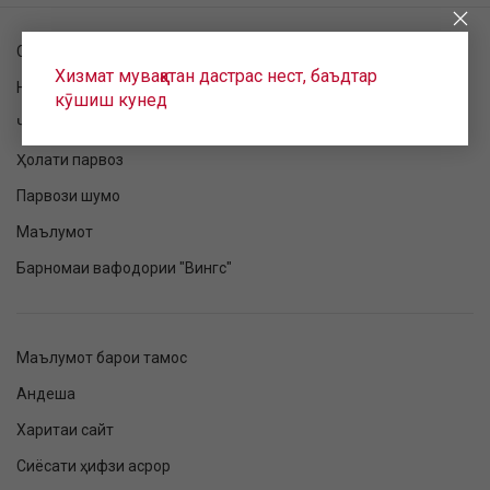
Санҷиши фармоиш
Хизмат муваққатан дастрас нест, баъдтар
Номнавис шудан ба парвоз
кӯшиш кунед
Ҷадвали парвоз
Ҳолати парвоз
Парвози шумо
Маълумот
Барномаи вафодории "Вингс"
Маълумот барои тамос
Андеша
Харитаи сайт
Сиёсати ҳифзи асрор