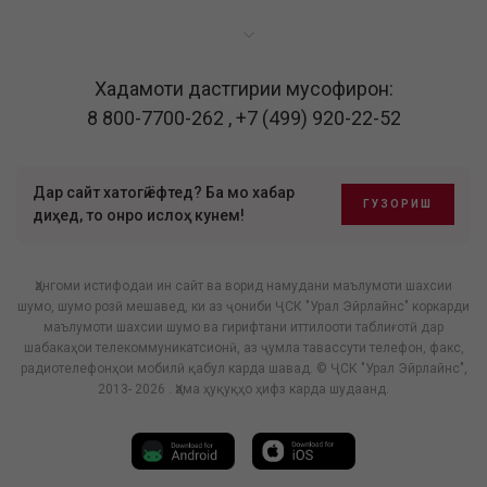
Хадамоти дастгирии мусофирон:
8 800-7700-262
,
+7 (499) 920-22-52
Дар сайт хатогӣ ёфтед? Ба мо хабар
ГУЗОРИШ
диҳед, то онро ислоҳ кунем!
Ҳангоми истифодаи ин сайт ва ворид намудани маълумоти шахсии
шумо, шумо розӣ мешавед, ки аз ҷониби ҶСК "Урал Эйрлайнс" коркарди
маълумоти шахсии шумо ва гирифтани иттилооти таблиғотӣ дар
шабакаҳои телекоммуникатсионӣ, аз ҷумла тавассути телефон, факс,
радиотелефонҳои мобилӣ қабул карда шавад. © ҶСК "Урал Эйрлайнс",
2013- 2026 . Ҳама ҳуқуқҳо ҳифз карда шудаанд.